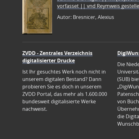
vorfasset || vnd Reymweis gestel
Autor: Bresnicer, Alexius
ZVDD - Zentrales Verzeichnis
DigiWun
digitalisierter Drucke
Die Nied
Ist Ihr gesuchtes Werk noch nicht in
Universit
unserem digitalen Bestand? Dann
(SUB) bie
probieren Sie es doch in unserem
„DigiWun
ZVDD Portal, das mehr als 1.600.000
Patenscha
bundesweit digitalisierte Werke
von Büch
nachweist.
Übernehm
die Digit
Wunschb