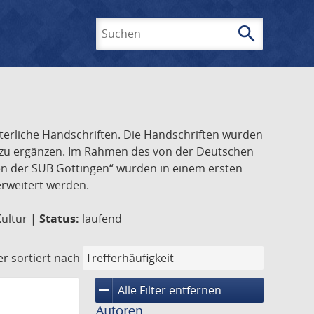
search
Suchen
lterliche Handschriften. Die Handschriften wurden
k zu ergänzen. Im Rahmen des von der Deutschen
ften der SUB Göttingen“ wurden in einem ersten
 erweitert werden.
Kultur |
Status:
laufend
er
sortiert nach
remove
Alle Filter entfernen
Autoren