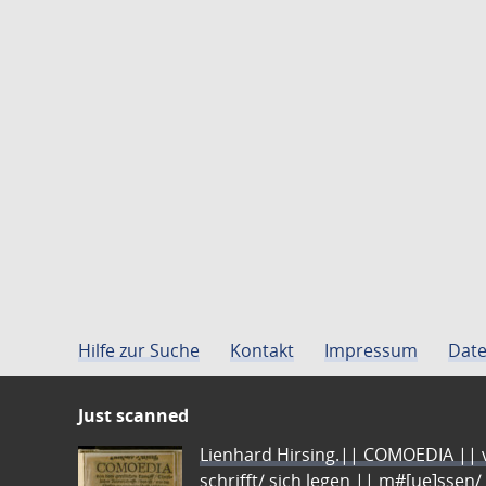
Hilfe zur Suche
Kontakt
Impressum
Date
Just scanned
Lienhard Hirsing.|| COMOEDIA || vo
schrifft/ sich legen || m#[ue]ssen/