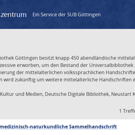
gszentrum
Ein Service der SUB Göttingen
liothek Göttingen besitzt knapp 450 abendländische mittela
ukzessive erworben, um den Bestand der Universalbibliothe
lisierung der mittelalterlichen volkssprachlichen Handschri
ion wird zukünftig um weitere mittelalterliche Handschriften
ultur und Medien, Deutsche Digitale Bibliothek, Neustart 
1 Treff
sch-medizinisch-naturkundliche Sammelhandschrift