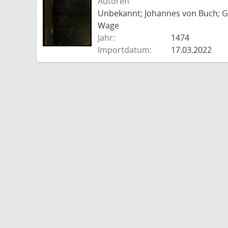
Autoren
Unbekannt; Johannes von Buch; Go
Wage
Jahr:
1474
Importdatum:
17.03.2022