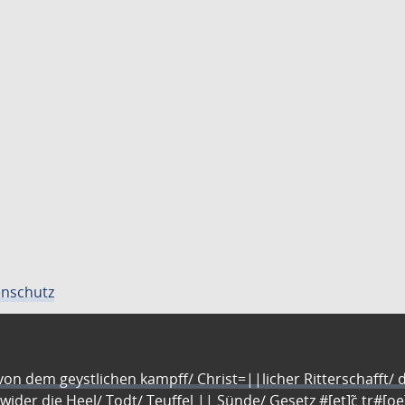
nschutz
n dem geystlichen kampff/ Christ=||licher Ritterschafft/ da
 wider die Heel/ Todt/ Teuffel || Sünde/ Gesetz #[et]c̃ tr#[o