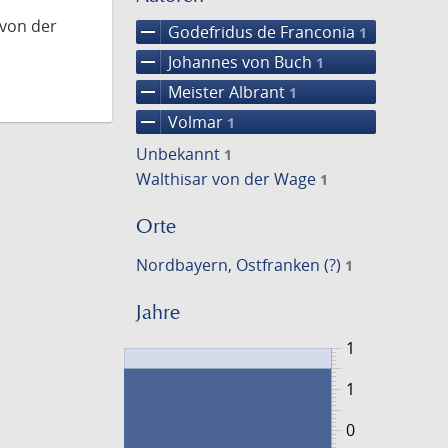
 von der
remove
Godefridus de Franconia
1
remove
Johannes von Buch
1
remove
Meister Albrant
1
remove
Volmar
1
Unbekannt
1
Walthisar von der Wage
1
Orte
Nordbayern, Ostfranken (?)
1
Jahre
1
1
0