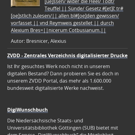
[ue]ssen/ wider die Heel/ Todt/
Teuffel || Sünde/ Gesetz #[et]c̃ tr#
[oe]stlich zulesen/|| allen bl#[oe]den gewissen/
vorfasset || vnd Reymweis gestellet || durch
Alexium Bres=||nicerum Cotbusianum.||
Autor: Bresnicer, Alexius
ZVDD - Zentrales Verzeichnis digitalisierter Drucke
Ist Ihr gesuchtes Werk noch nicht in unserem
digitalen Bestand? Dann probieren Sie es doch in
unserem ZVDD Portal, das mehr als 1.600.000
bundesweit digitalisierte Werke nachweist.
DigiWunschbuch
Die Niedersächsische Staats- und
Universitätsbibliothek Göttingen (SUB) bietet mit