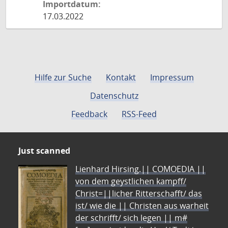
Importdatum:
17.03.2022
Hilfe zur Suche
Kontakt
Impressum
Datenschutz
Feedback
RSS-Feed
Just scanned
Lienhard Hirsing.|| COMOEDIA ||
von dem geystlichen kampff/
Christ=||licher Ritterschafft/ das
ist/ wie die || Christen aus warheit
der schrifft/ sich legen || m#