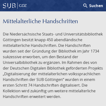
search
Suchen
GDZ
Mittelalterliche Handschriften
Die Niedersächsische Staats- und Universitätsbibliothek
Göttingen besitzt knapp 450 abendländische
mittelalterliche Handschriften. Die Handschriften
wurden seit der Gründung der Bibliothek im Jahr 1734
sukzessive erworben, um den Bestand der
Universalbibliothek zu ergänzen. Im Rahmen des von
der Deutschen Digitalen Bibliothek geförderten Projekts
„Digitalisierung der mittelalterlichen volkssprachlichen
Handschriften der SUB Göttingen“ wurden in einem
ersten Schritt 74 Handschriften digitalisiert. Die
Kollektion wird zukünftig um weitere mittelalterliche
Handschriften erweitert werden.