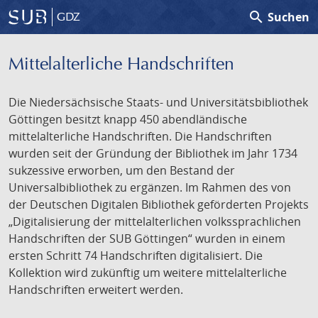
search
Suchen
GDZ
Mittelalterliche Handschriften
Die Niedersächsische Staats- und Universitätsbibliothek
Göttingen besitzt knapp 450 abendländische
mittelalterliche Handschriften. Die Handschriften
wurden seit der Gründung der Bibliothek im Jahr 1734
sukzessive erworben, um den Bestand der
Universalbibliothek zu ergänzen. Im Rahmen des von
der Deutschen Digitalen Bibliothek geförderten Projekts
„Digitalisierung der mittelalterlichen volkssprachlichen
Handschriften der SUB Göttingen“ wurden in einem
ersten Schritt 74 Handschriften digitalisiert. Die
Kollektion wird zukünftig um weitere mittelalterliche
Handschriften erweitert werden.