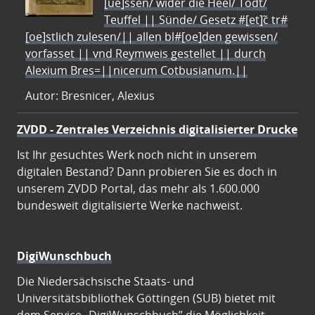
[ue]ssen/ wider die Heel/ Todt/
Teuffel || Sünde/ Gesetz #[et]c̃ tr#
[oe]stlich zulesen/|| allen bl#[oe]den gewissen/
vorfasset || vnd Reymweis gestellet || durch
Alexium Bres=||nicerum Cotbusianum.||
Autor: Bresnicer, Alexius
ZVDD - Zentrales Verzeichnis digitalisierter Drucke
Ist Ihr gesuchtes Werk noch nicht in unserem
digitalen Bestand? Dann probieren Sie es doch in
unserem ZVDD Portal, das mehr als 1.600.000
bundesweit digitalisierte Werke nachweist.
DigiWunschbuch
Die Niedersächsische Staats- und
Universitätsbibliothek Göttingen (SUB) bietet mit