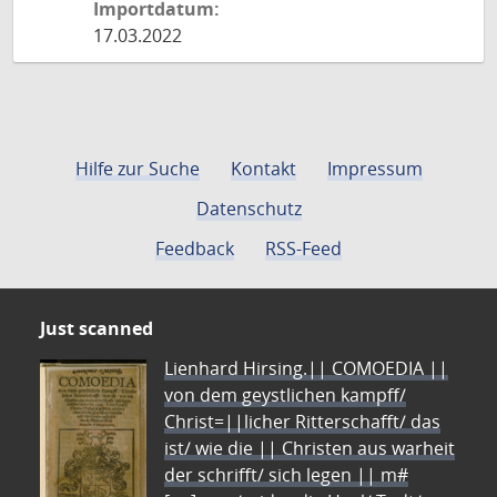
Importdatum:
17.03.2022
Hilfe zur Suche
Kontakt
Impressum
Datenschutz
Feedback
RSS-Feed
Just scanned
Lienhard Hirsing.|| COMOEDIA ||
von dem geystlichen kampff/
Christ=||licher Ritterschafft/ das
ist/ wie die || Christen aus warheit
der schrifft/ sich legen || m#