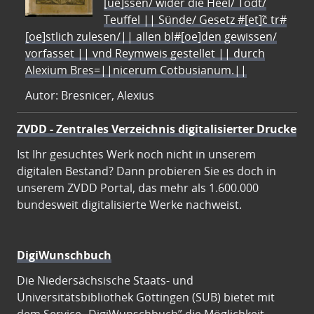
[ue]ssen/ wider die Heel/ Todt/
Teuffel || Sünde/ Gesetz #[et]c̃ tr#
[oe]stlich zulesen/|| allen bl#[oe]den gewissen/
vorfasset || vnd Reymweis gestellet || durch
Alexium Bres=||nicerum Cotbusianum.||
Autor: Bresnicer, Alexius
ZVDD - Zentrales Verzeichnis digitalisierter Drucke
Ist Ihr gesuchtes Werk noch nicht in unserem
digitalen Bestand? Dann probieren Sie es doch in
unserem ZVDD Portal, das mehr als 1.600.000
bundesweit digitalisierte Werke nachweist.
DigiWunschbuch
Die Niedersächsische Staats- und
Universitätsbibliothek Göttingen (SUB) bietet mit