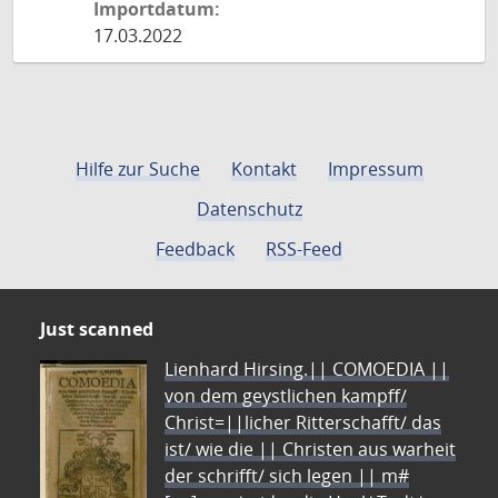
Importdatum:
17.03.2022
Hilfe zur Suche
Kontakt
Impressum
Datenschutz
Feedback
RSS-Feed
Just scanned
Lienhard Hirsing.|| COMOEDIA ||
von dem geystlichen kampff/
Christ=||licher Ritterschafft/ das
ist/ wie die || Christen aus warheit
der schrifft/ sich legen || m#