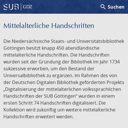
search
Suchen
GDZ
Mittelalterliche Handschriften
Die Niedersächsische Staats- und Universitätsbibliothek
Göttingen besitzt knapp 450 abendländische
mittelalterliche Handschriften. Die Handschriften
wurden seit der Gründung der Bibliothek im Jahr 1734
sukzessive erworben, um den Bestand der
Universalbibliothek zu ergänzen. Im Rahmen des von
der Deutschen Digitalen Bibliothek geförderten Projekts
„Digitalisierung der mittelalterlichen volkssprachlichen
Handschriften der SUB Göttingen“ wurden in einem
ersten Schritt 74 Handschriften digitalisiert. Die
Kollektion wird zukünftig um weitere mittelalterliche
Handschriften erweitert werden.