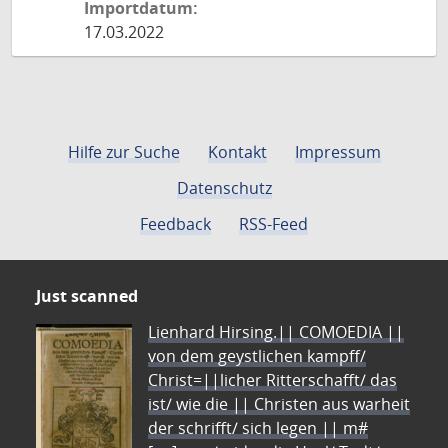
Importdatum:
17.03.2022
Hilfe zur Suche
Kontakt
Impressum
Datenschutz
Feedback
RSS-Feed
Just scanned
Lienhard Hirsing.|| COMOEDIA ||
von dem geystlichen kampff/
Christ=||licher Ritterschafft/ das
ist/ wie die || Christen aus warheit
der schrifft/ sich legen || m#