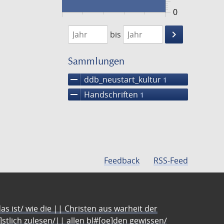
0
1474
1475
keyboard_arrow_right
bis
Suche
einschränke
Sammlungen
remove
ddb_neustart_kultur
1
remove
Handschriften
1
Feedback
RSS-Feed
s ist/ wie die || Christen aus warheit der
e]stlich zulesen/|| allen bl#[oe]den gewissen/