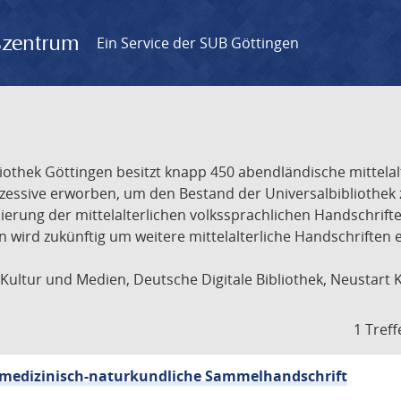
gszentrum
Ein Service der SUB Göttingen
liothek Göttingen besitzt knapp 450 abendländische mittela
ukzessive erworben, um den Bestand der Universalbibliothe
lisierung der mittelalterlichen volkssprachlichen Handschri
ion wird zukünftig um weitere mittelalterliche Handschriften
ultur und Medien, Deutsche Digitale Bibliothek, Neustart 
1 Treff
sch-medizinisch-naturkundliche Sammelhandschrift