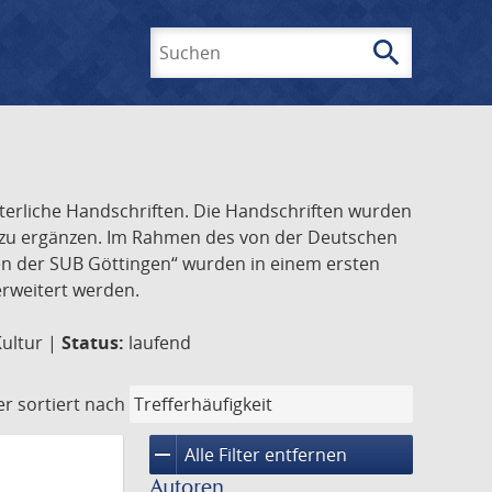
search
Suchen
lterliche Handschriften. Die Handschriften wurden
k zu ergänzen. Im Rahmen des von der Deutschen
ften der SUB Göttingen“ wurden in einem ersten
 erweitert werden.
Kultur |
Status:
laufend
er
sortiert nach
remove
Alle Filter entfernen
Autoren