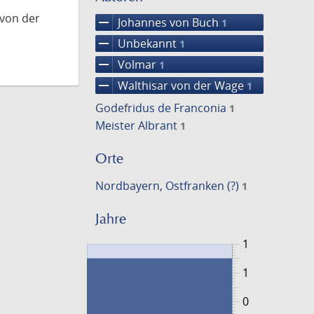
 von der
remove
Johannes von Buch
1
remove
Unbekannt
1
remove
Volmar
1
remove
Walthisar von der Wage
1
Godefridus de Franconia
1
Meister Albrant
1
Orte
Nordbayern, Ostfranken (?)
1
Jahre
1
1
0