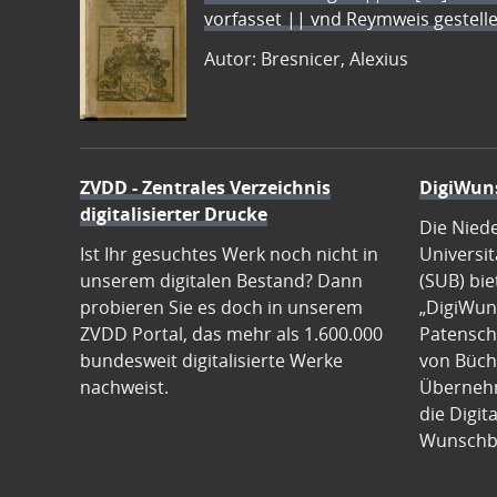
vorfasset || vnd Reymweis gestel
Autor: Bresnicer, Alexius
ZVDD - Zentrales Verzeichnis
DigiWun
digitalisierter Drucke
Die Nied
Ist Ihr gesuchtes Werk noch nicht in
Universit
unserem digitalen Bestand? Dann
(SUB) bie
probieren Sie es doch in unserem
„DigiWun
ZVDD Portal, das mehr als 1.600.000
Patenscha
bundesweit digitalisierte Werke
von Büch
nachweist.
Übernehm
die Digit
Wunschb