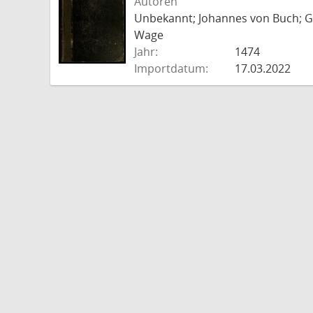
Autoren
Unbekannt; Johannes von Buch; Go
Wage
Jahr:
1474
Importdatum:
17.03.2022