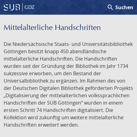
search
Suchen
GDZ
Mittelalterliche Handschriften
Die Niedersächsische Staats- und Universitätsbibliothek
Göttingen besitzt knapp 450 abendländische
mittelalterliche Handschriften. Die Handschriften
wurden seit der Gründung der Bibliothek im Jahr 1734
sukzessive erworben, um den Bestand der
Universalbibliothek zu ergänzen. Im Rahmen des von
der Deutschen Digitalen Bibliothek geförderten Projekts
„Digitalisierung der mittelalterlichen volkssprachlichen
Handschriften der SUB Göttingen“ wurden in einem
ersten Schritt 74 Handschriften digitalisiert. Die
Kollektion wird zukünftig um weitere mittelalterliche
Handschriften erweitert werden.