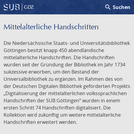
search
Suchen
GDZ
Mittelalterliche Handschriften
Die Niedersächsische Staats- und Universitätsbibliothek
Göttingen besitzt knapp 450 abendländische
mittelalterliche Handschriften. Die Handschriften
wurden seit der Gründung der Bibliothek im Jahr 1734
sukzessive erworben, um den Bestand der
Universalbibliothek zu ergänzen. Im Rahmen des von
der Deutschen Digitalen Bibliothek geförderten Projekts
„Digitalisierung der mittelalterlichen volkssprachlichen
Handschriften der SUB Göttingen“ wurden in einem
ersten Schritt 74 Handschriften digitalisiert. Die
Kollektion wird zukünftig um weitere mittelalterliche
Handschriften erweitert werden.