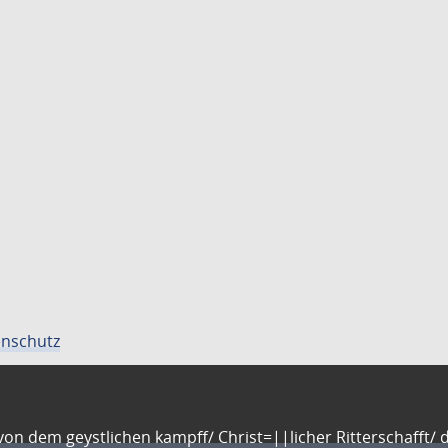
nschutz
n dem geystlichen kampff/ Christ=||licher Ritterschafft/ da