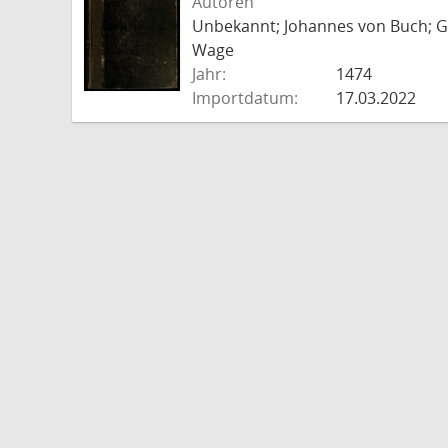
Autoren
Unbekannt; Johannes von Buch; Go
Wage
Jahr:
1474
Importdatum:
17.03.2022