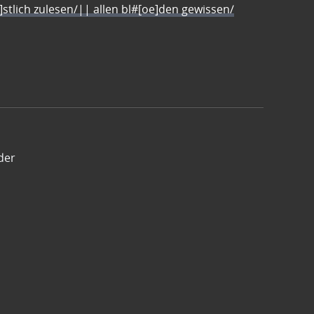
e]stlich zulesen/|| allen bl#[oe]den gewissen/
der