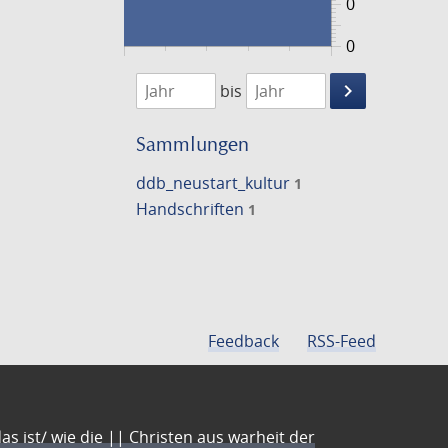
0
0
1474
1475
keyboard_arrow_right
bis
Suche
einschränke
Sammlungen
ddb_neustart_kultur
1
Handschriften
1
Feedback
RSS-Feed
s ist/ wie die || Christen aus warheit der