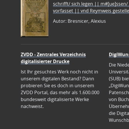
schrifft/ sich legen || m#[ue]ssen/
vorfasset || vnd Reymweis gestel
Autor: Bresnicer, Alexius
ZVDD - Zentrales Verzeichnis
DigiWun
digitalisierter Drucke
Die Nied
Ist Ihr gesuchtes Werk noch nicht in
Universit
unserem digitalen Bestand? Dann
(SUB) bie
probieren Sie es doch in unserem
„DigiWun
ZVDD Portal, das mehr als 1.600.000
Patenscha
bundesweit digitalisierte Werke
von Büch
nachweist.
Übernehm
die Digit
Wunschb