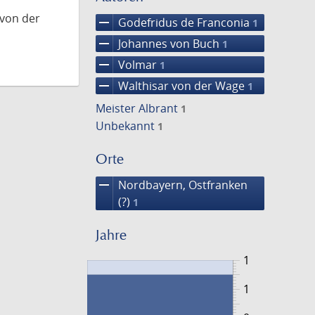
 von der
remove
Godefridus de Franconia
1
remove
Johannes von Buch
1
remove
Volmar
1
remove
Walthisar von der Wage
1
Meister Albrant
1
Unbekannt
1
Orte
remove
Nordbayern, Ostfranken
(?)
1
Jahre
1
1