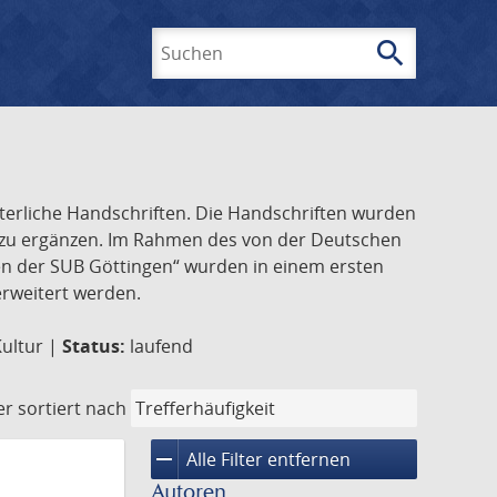
search
Suchen
lterliche Handschriften. Die Handschriften wurden
k zu ergänzen. Im Rahmen des von der Deutschen
ften der SUB Göttingen“ wurden in einem ersten
 erweitert werden.
Kultur |
Status:
laufend
er
sortiert nach
remove
Alle Filter entfernen
Autoren