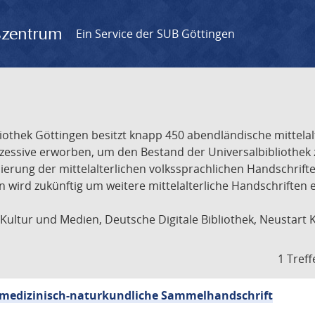
gszentrum
Ein Service der SUB Göttingen
liothek Göttingen besitzt knapp 450 abendländische mittela
ukzessive erworben, um den Bestand der Universalbibliothe
lisierung der mittelalterlichen volkssprachlichen Handschri
ion wird zukünftig um weitere mittelalterliche Handschriften
ultur und Medien, Deutsche Digitale Bibliothek, Neustart 
1 Treff
sch-medizinisch-naturkundliche Sammelhandschrift