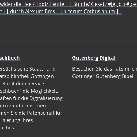
 wider die Heel/ Todt/ Teuffel || Sünde/ Gesetz #[et]c̃ tr#[o
let || durch Alexium Bres=||nicerum Cotbusianum.||
schbuch
Gutenberg Digital
ersächsische Staats- und
Besuchen Sie das Faksimile 
ätsbibliothek Göttingen
Göttinger Gutenberg Bibel.
tet mit dem Service
schbuch” die Möglichkeit,
ften für die Digitalisierung
ern zu übernehmen.
en Sie die Patenschaft für
alisierung Ihres
uches.