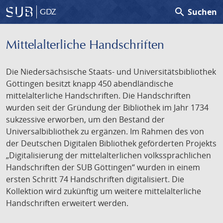
search
Suchen
GDZ
Mittelalterliche Handschriften
Die Niedersächsische Staats- und Universitätsbibliothek
Göttingen besitzt knapp 450 abendländische
mittelalterliche Handschriften. Die Handschriften
wurden seit der Gründung der Bibliothek im Jahr 1734
sukzessive erworben, um den Bestand der
Universalbibliothek zu ergänzen. Im Rahmen des von
der Deutschen Digitalen Bibliothek geförderten Projekts
„Digitalisierung der mittelalterlichen volkssprachlichen
Handschriften der SUB Göttingen“ wurden in einem
ersten Schritt 74 Handschriften digitalisiert. Die
Kollektion wird zukünftig um weitere mittelalterliche
Handschriften erweitert werden.