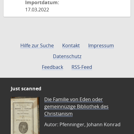
Importdatum:
17.03.2022
Hilfe zur Suche
Kontakt
Impressum
Datenschutz
Feedback
RSS-Feed
Just scanned
Die Familie von Eden oder
gemeinnüzige Bibliothek des
Christianism
Autor: Pfenninger, Johann Konrad