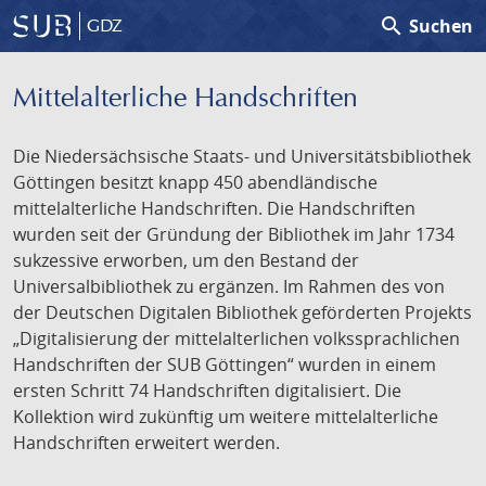
search
Suchen
GDZ
Mittelalterliche Handschriften
Die Niedersächsische Staats- und Universitätsbibliothek
Göttingen besitzt knapp 450 abendländische
mittelalterliche Handschriften. Die Handschriften
wurden seit der Gründung der Bibliothek im Jahr 1734
sukzessive erworben, um den Bestand der
Universalbibliothek zu ergänzen. Im Rahmen des von
der Deutschen Digitalen Bibliothek geförderten Projekts
„Digitalisierung der mittelalterlichen volkssprachlichen
Handschriften der SUB Göttingen“ wurden in einem
ersten Schritt 74 Handschriften digitalisiert. Die
Kollektion wird zukünftig um weitere mittelalterliche
Handschriften erweitert werden.