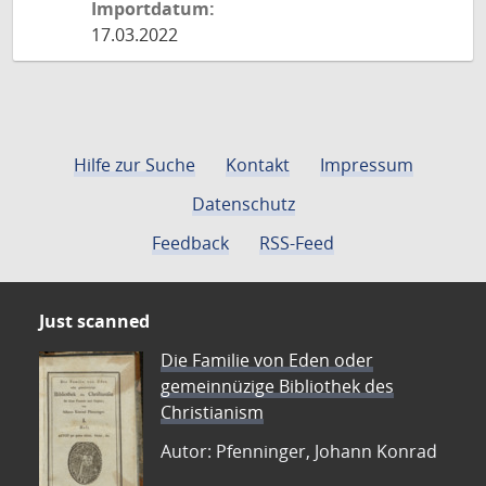
Importdatum:
17.03.2022
Hilfe zur Suche
Kontakt
Impressum
Datenschutz
Feedback
RSS-Feed
Just scanned
Die Familie von Eden oder
gemeinnüzige Bibliothek des
Christianism
Autor: Pfenninger, Johann Konrad