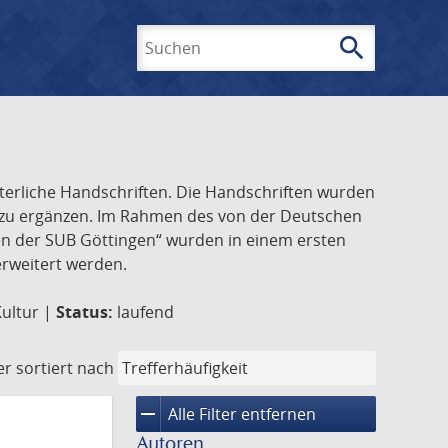
search
Suchen
lterliche Handschriften. Die Handschriften wurden
k zu ergänzen. Im Rahmen des von der Deutschen
ften der SUB Göttingen“ wurden in einem ersten
 erweitert werden.
Kultur |
Status:
laufend
er
sortiert nach
remove
Alle Filter entfernen
Autoren