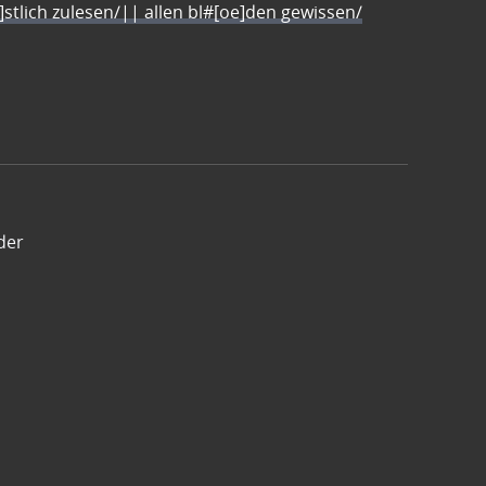
e]stlich zulesen/|| allen bl#[oe]den gewissen/
der