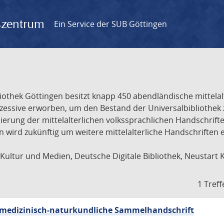
gszentrum
Ein Service der SUB Göttingen
liothek Göttingen besitzt knapp 450 abendländische mittela
ukzessive erworben, um den Bestand der Universalbibliothe
lisierung der mittelalterlichen volkssprachlichen Handschri
ion wird zukünftig um weitere mittelalterliche Handschriften
ultur und Medien, Deutsche Digitale Bibliothek, Neustart 
1 Treff
sch-medizinisch-naturkundliche Sammelhandschrift