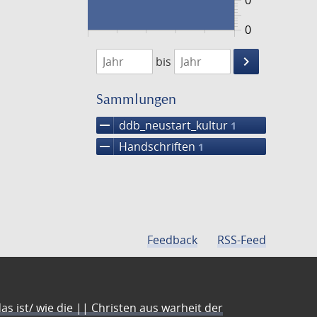
0
0
1474
1475
keyboard_arrow_right
bis
Suche
einschränke
Sammlungen
remove
ddb_neustart_kultur
1
remove
Handschriften
1
Feedback
RSS-Feed
s ist/ wie die || Christen aus warheit der