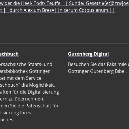
 wider die Heel/ Todt/ Teuffel || Sünde/ Gesetz #[et]c̃ tr#[o
let || durch Alexium Bres=||nicerum Cotbusianum.||
schbuch
Gutenberg Digital
ersächsische Staats- und
Besuchen Sie das Faksimile 
ätsbibliothek Göttingen
Göttinger Gutenberg Bibel.
tet mit dem Service
schbuch” die Möglichkeit,
ften für die Digitalisierung
ern zu übernehmen.
en Sie die Patenschaft für
alisierung Ihres
uches.