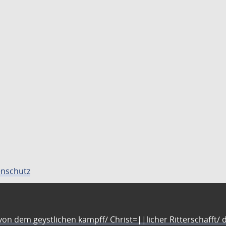
nschutz
n dem geystlichen kampff/ Christ=||licher Ritterschafft/ da