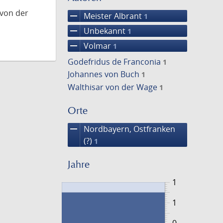
 von der
remove
Meister Albrant
1
remove
Unbekannt
1
remove
Volmar
1
Godefridus de Franconia
1
Johannes von Buch
1
Walthisar von der Wage
1
Orte
remove
Nordbayern, Ostfranken
(?)
1
Jahre
1
1