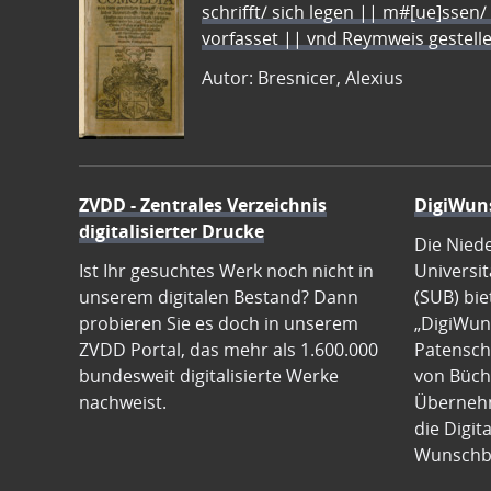
schrifft/ sich legen || m#[ue]ssen/
vorfasset || vnd Reymweis gestel
Autor: Bresnicer, Alexius
ZVDD - Zentrales Verzeichnis
DigiWun
digitalisierter Drucke
Die Nied
Ist Ihr gesuchtes Werk noch nicht in
Universit
unserem digitalen Bestand? Dann
(SUB) bie
probieren Sie es doch in unserem
„DigiWun
ZVDD Portal, das mehr als 1.600.000
Patenscha
bundesweit digitalisierte Werke
von Büch
nachweist.
Übernehm
die Digit
Wunschb