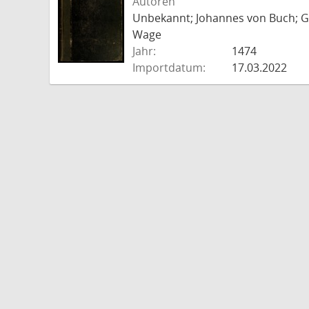
Autoren
Unbekannt; Johannes von Buch; Go
Wage
Jahr:
1474
Importdatum:
17.03.2022