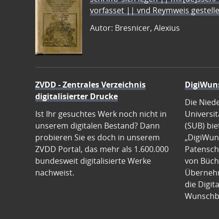
vorfasset || vnd Reymweis gestel
Autor: Bresnicer, Alexius
ZVDD - Zentrales Verzeichnis
DigiWun
digitalisierter Drucke
Die Nied
Ist Ihr gesuchtes Werk noch nicht in
Universit
unserem digitalen Bestand? Dann
(SUB) bie
probieren Sie es doch in unserem
„DigiWun
ZVDD Portal, das mehr als 1.600.000
Patenscha
bundesweit digitalisierte Werke
von Büch
nachweist.
Übernehm
die Digit
Wunschb