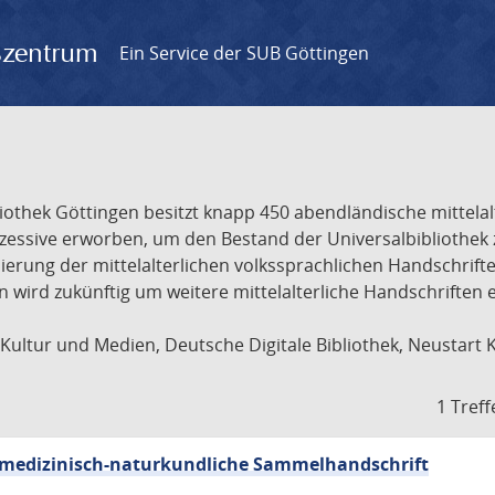
gszentrum
Ein Service der SUB Göttingen
liothek Göttingen besitzt knapp 450 abendländische mittela
ukzessive erworben, um den Bestand der Universalbibliothe
lisierung der mittelalterlichen volkssprachlichen Handschri
ion wird zukünftig um weitere mittelalterliche Handschriften
ultur und Medien, Deutsche Digitale Bibliothek, Neustart 
1 Treff
sch-medizinisch-naturkundliche Sammelhandschrift