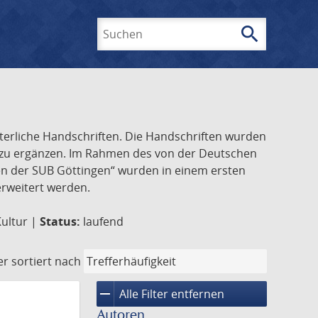
search
Suchen
lterliche Handschriften. Die Handschriften wurden
k zu ergänzen. Im Rahmen des von der Deutschen
ften der SUB Göttingen“ wurden in einem ersten
 erweitert werden.
Kultur |
Status:
laufend
er
sortiert nach
remove
Alle Filter entfernen
Autoren