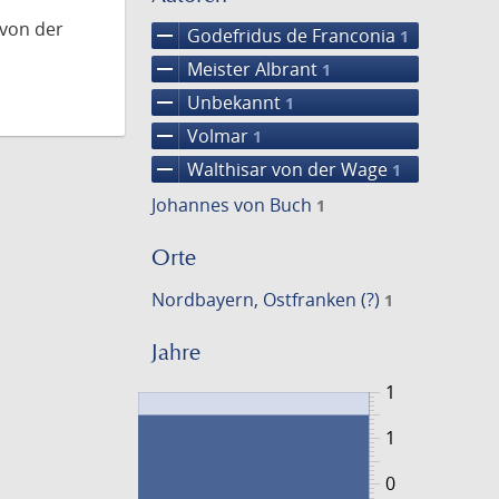
 von der
remove
Godefridus de Franconia
1
remove
Meister Albrant
1
remove
Unbekannt
1
remove
Volmar
1
remove
Walthisar von der Wage
1
Johannes von Buch
1
Orte
Nordbayern, Ostfranken (?)
1
Jahre
1
1
0