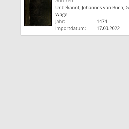
Autoren
Unbekannt; Johannes von Buch; Go
Wage
Jahr:
1474
Importdatum:
17.03.2022