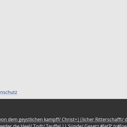
nschutz
n dem geystlichen kampff/ Christ=||licher Ritterschafft/ da
 wider die Heel/ Todt/ Teuffel || Sünde/ Gesetz #[et]c̃ tr#[o