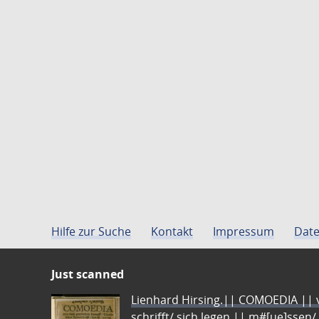
Hilfe zur Suche
Kontakt
Impressum
Date
Just scanned
Lienhard Hirsing.|| COMOEDIA || vo
schrifft/ sich legen || m#[ue]ssen/