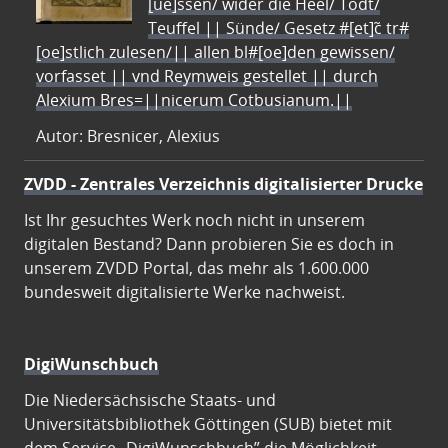
[ue]ssen/ wider die Heel/ Todt/
Teuffel || Sünde/ Gesetz #[et]c̃ tr#
[oe]stlich zulesen/|| allen bl#[oe]den gewissen/
vorfasset || vnd Reymweis gestellet || durch
Alexium Bres=||nicerum Cotbusianum.||
Autor: Bresnicer, Alexius
ZVDD - Zentrales Verzeichnis digitalisierter Drucke
Ist Ihr gesuchtes Werk noch nicht in unserem
digitalen Bestand? Dann probieren Sie es doch in
unserem ZVDD Portal, das mehr als 1.600.000
bundesweit digitalisierte Werke nachweist.
DigiWunschbuch
Die Niedersächsische Staats- und
Universitätsbibliothek Göttingen (SUB) bietet mit