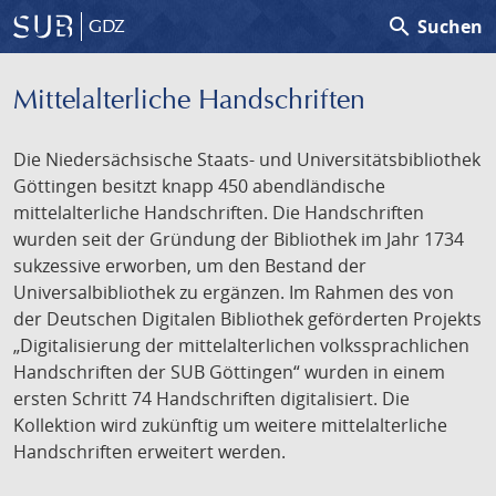
search
Suchen
GDZ
Mittelalterliche Handschriften
Die Niedersächsische Staats- und Universitätsbibliothek
Göttingen besitzt knapp 450 abendländische
mittelalterliche Handschriften. Die Handschriften
wurden seit der Gründung der Bibliothek im Jahr 1734
sukzessive erworben, um den Bestand der
Universalbibliothek zu ergänzen. Im Rahmen des von
der Deutschen Digitalen Bibliothek geförderten Projekts
„Digitalisierung der mittelalterlichen volkssprachlichen
Handschriften der SUB Göttingen“ wurden in einem
ersten Schritt 74 Handschriften digitalisiert. Die
Kollektion wird zukünftig um weitere mittelalterliche
Handschriften erweitert werden.