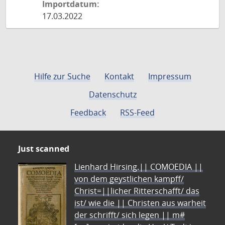
Importdatum:
17.03.2022
Hilfe zur Suche
Kontakt
Impressum
Datenschutz
Feedback
RSS-Feed
Just scanned
Lienhard Hirsing.|| COMOEDIA ||
von dem geystlichen kampff/
Christ=||licher Ritterschafft/ das
ist/ wie die || Christen aus warheit
der schrifft/ sich legen || m#