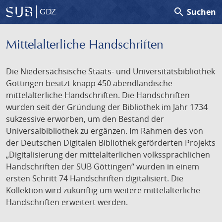
search
Suchen
GDZ
Mittelalterliche Handschriften
Die Niedersächsische Staats- und Universitätsbibliothek
Göttingen besitzt knapp 450 abendländische
mittelalterliche Handschriften. Die Handschriften
wurden seit der Gründung der Bibliothek im Jahr 1734
sukzessive erworben, um den Bestand der
Universalbibliothek zu ergänzen. Im Rahmen des von
der Deutschen Digitalen Bibliothek geförderten Projekts
„Digitalisierung der mittelalterlichen volkssprachlichen
Handschriften der SUB Göttingen“ wurden in einem
ersten Schritt 74 Handschriften digitalisiert. Die
Kollektion wird zukünftig um weitere mittelalterliche
Handschriften erweitert werden.