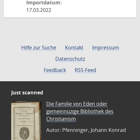
Importdatum:
17.03.2022
Hilfe zur Suche
Kontakt
Impressum
Datenschutz
Feedback
RSS-Feed
Just scanned
Die Familie von Eden oder
gemeinnüzige Bibliothek des
Christianism
Autor: Pfenninger, Johann Konrad