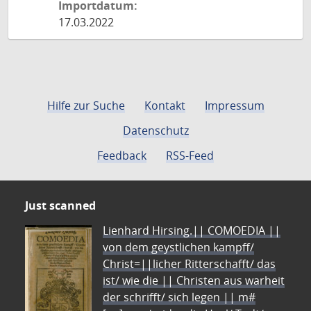
Importdatum:
17.03.2022
Hilfe zur Suche
Kontakt
Impressum
Datenschutz
Feedback
RSS-Feed
Just scanned
Lienhard Hirsing.|| COMOEDIA ||
von dem geystlichen kampff/
Christ=||licher Ritterschafft/ das
ist/ wie die || Christen aus warheit
der schrifft/ sich legen || m#