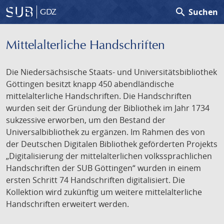
search
Suchen
GDZ
Mittelalterliche Handschriften
Die Niedersächsische Staats- und Universitätsbibliothek
Göttingen besitzt knapp 450 abendländische
mittelalterliche Handschriften. Die Handschriften
wurden seit der Gründung der Bibliothek im Jahr 1734
sukzessive erworben, um den Bestand der
Universalbibliothek zu ergänzen. Im Rahmen des von
der Deutschen Digitalen Bibliothek geförderten Projekts
„Digitalisierung der mittelalterlichen volkssprachlichen
Handschriften der SUB Göttingen“ wurden in einem
ersten Schritt 74 Handschriften digitalisiert. Die
Kollektion wird zukünftig um weitere mittelalterliche
Handschriften erweitert werden.