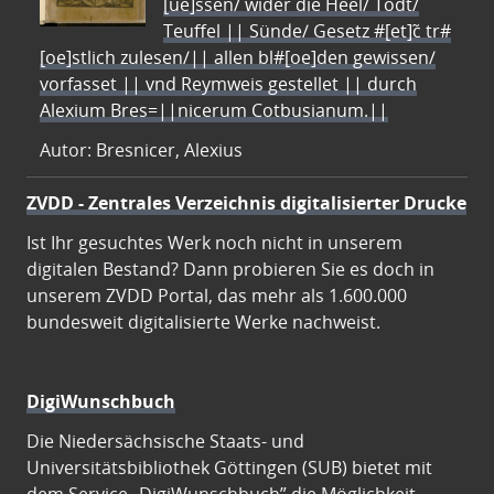
[ue]ssen/ wider die Heel/ Todt/
Teuffel || Sünde/ Gesetz #[et]c̃ tr#
[oe]stlich zulesen/|| allen bl#[oe]den gewissen/
vorfasset || vnd Reymweis gestellet || durch
Alexium Bres=||nicerum Cotbusianum.||
Autor: Bresnicer, Alexius
ZVDD - Zentrales Verzeichnis digitalisierter Drucke
Ist Ihr gesuchtes Werk noch nicht in unserem
digitalen Bestand? Dann probieren Sie es doch in
unserem ZVDD Portal, das mehr als 1.600.000
bundesweit digitalisierte Werke nachweist.
DigiWunschbuch
Die Niedersächsische Staats- und
Universitätsbibliothek Göttingen (SUB) bietet mit