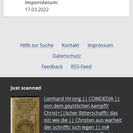
Importdatum:
17.03.2022
Hilfe zur Suche
Kontakt
Impressum
Datenschutz
Feedback
RSS-Feed
Just scanned
Lienhard Hirsing.|| COMOEDIA ||
von dem geystlichen kampff/
Christ=||licher Ritterschafft/ das
ist/ wie die || Christen aus warheit
der schrifft/ sich legen || m#