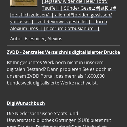
[ue]ssen/ wider die Heel/ Todt/
Teuffel || Sünde/ Gesetz #[et]c̃ tr#
[oe]stlich zulesen/|| allen bl#[oe]den gewissen/
vorfasset || vnd Reymweis gestellet || durch
Alexium Bres=||nicerum Cotbusianum.||
Autor: Bresnicer, Alexius
ZVDD - Zentrales Verzeichnis digitalisierter Drucke
Ist Ihr gesuchtes Werk noch nicht in unserem
digitalen Bestand? Dann probieren Sie es doch in
unserem ZVDD Portal, das mehr als 1.600.000
bundesweit digitalisierte Werke nachweist.
DigiWunschbuch
Die Niedersächsische Staats- und
Universitätsbibliothek Göttingen (SUB) bietet mit