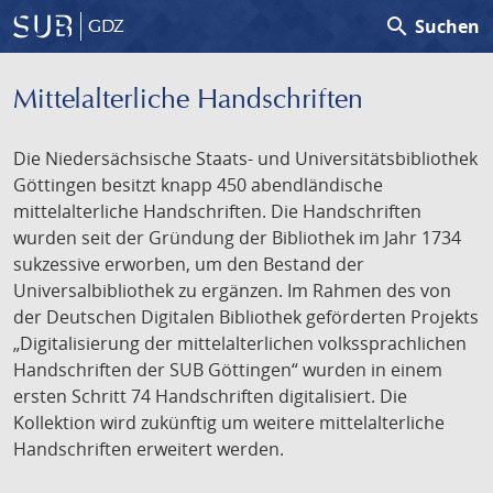
search
Suchen
GDZ
Mittelalterliche Handschriften
Die Niedersächsische Staats- und Universitätsbibliothek
Göttingen besitzt knapp 450 abendländische
mittelalterliche Handschriften. Die Handschriften
wurden seit der Gründung der Bibliothek im Jahr 1734
sukzessive erworben, um den Bestand der
Universalbibliothek zu ergänzen. Im Rahmen des von
der Deutschen Digitalen Bibliothek geförderten Projekts
„Digitalisierung der mittelalterlichen volkssprachlichen
Handschriften der SUB Göttingen“ wurden in einem
ersten Schritt 74 Handschriften digitalisiert. Die
Kollektion wird zukünftig um weitere mittelalterliche
Handschriften erweitert werden.