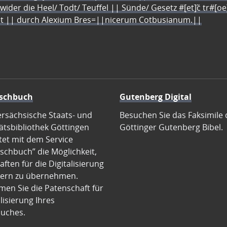
 wider die Heel/ Todt/ Teuffel || Sünde/ Gesetz #[et]c̃ tr#[o
let || durch Alexium Bres=||nicerum Cotbusianum.||
schbuch
Gutenberg Digital
ersächsische Staats- und
Besuchen Sie das Faksimile 
ätsbibliothek Göttingen
Göttinger Gutenberg Bibel.
tet mit dem Service
schbuch” die Möglichkeit,
ften für die Digitalisierung
ern zu übernehmen.
en Sie die Patenschaft für
alisierung Ihres
uches.