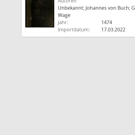
Autoren
Unbekannt; Johannes von Buch; Go
Wage
Jahr:
1474
Importdatum:
17.03.2022