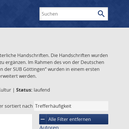
search
Suchen
lterliche Handschriften. Die Handschriften wurden
k zu ergänzen. Im Rahmen des von der Deutschen
ften der SUB Göttingen“ wurden in einem ersten
 erweitert werden.
Kultur |
Status:
laufend
er
sortiert nach
remove
Alle Filter entfernen
Autoren