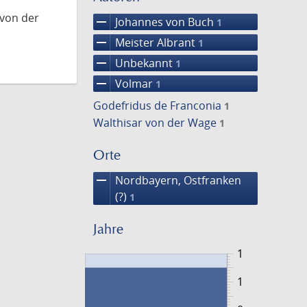
 von der
remove
Johannes von Buch
1
remove
Meister Albrant
1
remove
Unbekannt
1
remove
Volmar
1
Godefridus de Franconia
1
Walthisar von der Wage
1
Orte
remove
Nordbayern, Ostfranken
(?)
1
Jahre
1
1