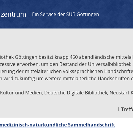
gszentrum
Ein Service der SUB Göttingen
liothek Göttingen besitzt knapp 450 abendländische mittela
ukzessive erworben, um den Bestand der Universalbibliothe
lisierung der mittelalterlichen volkssprachlichen Handschri
ion wird zukünftig um weitere mittelalterliche Handschriften
ultur und Medien, Deutsche Digitale Bibliothek, Neustart 
1 Treff
sch-medizinisch-naturkundliche Sammelhandschrift