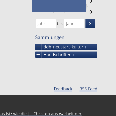
0
0
1474
1475
keyboard_arrow_right
bis
Suche
einschränke
Sammlungen
remove
ddb_neustart_kultur
1
remove
Handschriften
1
Feedback
RSS-Feed
s ist/ wie die || Christen aus warheit der