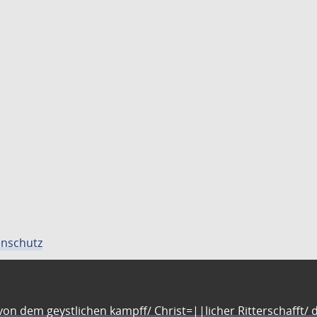
nschutz
n dem geystlichen kampff/ Christ=||licher Ritterschafft/ da