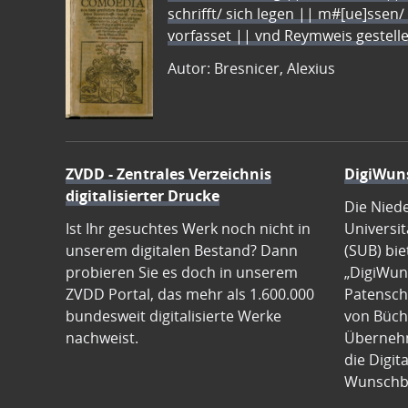
schrifft/ sich legen || m#[ue]ssen/
vorfasset || vnd Reymweis gestel
Autor: Bresnicer, Alexius
ZVDD - Zentrales Verzeichnis
DigiWun
digitalisierter Drucke
Die Nied
Ist Ihr gesuchtes Werk noch nicht in
Universit
unserem digitalen Bestand? Dann
(SUB) bie
probieren Sie es doch in unserem
„DigiWun
ZVDD Portal, das mehr als 1.600.000
Patenscha
bundesweit digitalisierte Werke
von Büch
nachweist.
Übernehm
die Digit
Wunschb