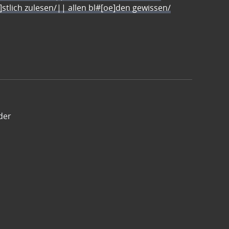
e]stlich zulesen/|| allen bl#[oe]den gewissen/
der