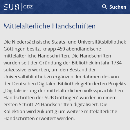
search
Suchen
GDZ
Mittelalterliche Handschriften
Die Niedersächsische Staats- und Universitätsbibliothek
Göttingen besitzt knapp 450 abendländische
mittelalterliche Handschriften. Die Handschriften
wurden seit der Gründung der Bibliothek im Jahr 1734
sukzessive erworben, um den Bestand der
Universalbibliothek zu ergänzen. Im Rahmen des von
der Deutschen Digitalen Bibliothek geförderten Projekts
„Digitalisierung der mittelalterlichen volkssprachlichen
Handschriften der SUB Göttingen“ wurden in einem
ersten Schritt 74 Handschriften digitalisiert. Die
Kollektion wird zukünftig um weitere mittelalterliche
Handschriften erweitert werden.