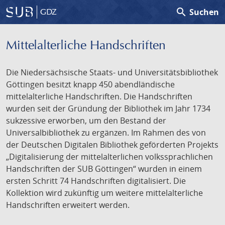
search
Suchen
GDZ
Mittelalterliche Handschriften
Die Niedersächsische Staats- und Universitätsbibliothek
Göttingen besitzt knapp 450 abendländische
mittelalterliche Handschriften. Die Handschriften
wurden seit der Gründung der Bibliothek im Jahr 1734
sukzessive erworben, um den Bestand der
Universalbibliothek zu ergänzen. Im Rahmen des von
der Deutschen Digitalen Bibliothek geförderten Projekts
„Digitalisierung der mittelalterlichen volkssprachlichen
Handschriften der SUB Göttingen“ wurden in einem
ersten Schritt 74 Handschriften digitalisiert. Die
Kollektion wird zukünftig um weitere mittelalterliche
Handschriften erweitert werden.