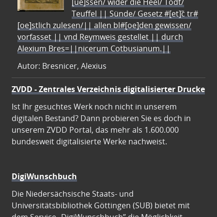
[ue]ssen/ wider die Heel/ Todt/
Teuffel || Sünde/ Gesetz #[et]c̃ tr#
[oe]stlich zulesen/|| allen bl#[oe]den gewissen/
vorfasset || vnd Reymweis gestellet || durch
Alexium Bres=||nicerum Cotbusianum.||
Autor: Bresnicer, Alexius
ZVDD - Zentrales Verzeichnis digitalisierter Drucke
Ist Ihr gesuchtes Werk noch nicht in unserem
digitalen Bestand? Dann probieren Sie es doch in
unserem ZVDD Portal, das mehr als 1.600.000
bundesweit digitalisierte Werke nachweist.
DigiWunschbuch
Die Niedersächsische Staats- und
Universitätsbibliothek Göttingen (SUB) bietet mit