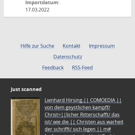
Importdatum:
17.03.2022
Hilfe zur Suche
Kontakt
Impressum
Datenschutz
Feedback
RSS-Feed
Just scanned
Lienhard Hirsing.|| COMOEDIA ||
von dem geystlichen kampff/
Christ=||licher Ritterschafft/ das
ist/ wie die || Christen aus warheit
der schrifft/ sich legen || m#