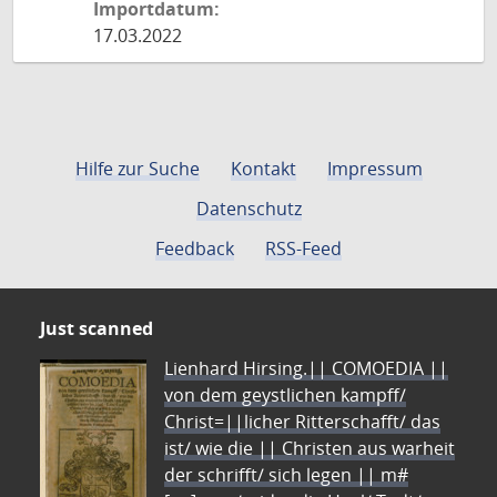
Importdatum:
17.03.2022
Hilfe zur Suche
Kontakt
Impressum
Datenschutz
Feedback
RSS-Feed
Just scanned
Lienhard Hirsing.|| COMOEDIA ||
von dem geystlichen kampff/
Christ=||licher Ritterschafft/ das
ist/ wie die || Christen aus warheit
der schrifft/ sich legen || m#