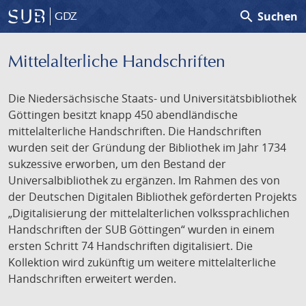
search
Suchen
GDZ
Mittelalterliche Handschriften
Die Niedersächsische Staats- und Universitätsbibliothek
Göttingen besitzt knapp 450 abendländische
mittelalterliche Handschriften. Die Handschriften
wurden seit der Gründung der Bibliothek im Jahr 1734
sukzessive erworben, um den Bestand der
Universalbibliothek zu ergänzen. Im Rahmen des von
der Deutschen Digitalen Bibliothek geförderten Projekts
„Digitalisierung der mittelalterlichen volkssprachlichen
Handschriften der SUB Göttingen“ wurden in einem
ersten Schritt 74 Handschriften digitalisiert. Die
Kollektion wird zukünftig um weitere mittelalterliche
Handschriften erweitert werden.