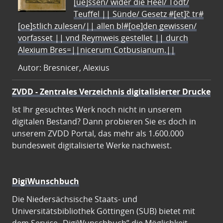
[ue]ssen/ wider die Heel/ Todt/
Teuffel || Sünde/ Gesetz #[et]c̃ tr#
[oe]stlich zulesen/|| allen bl#[oe]den gewissen/
vorfasset || vnd Reymweis gestellet || durch
Alexium Bres=||nicerum Cotbusianum.||
Autor: Bresnicer, Alexius
ZVDD - Zentrales Verzeichnis digitalisierter Drucke
Ist Ihr gesuchtes Werk noch nicht in unserem
digitalen Bestand? Dann probieren Sie es doch in
unserem ZVDD Portal, das mehr als 1.600.000
bundesweit digitalisierte Werke nachweist.
DigiWunschbuch
Die Niedersächsische Staats- und
Universitätsbibliothek Göttingen (SUB) bietet mit