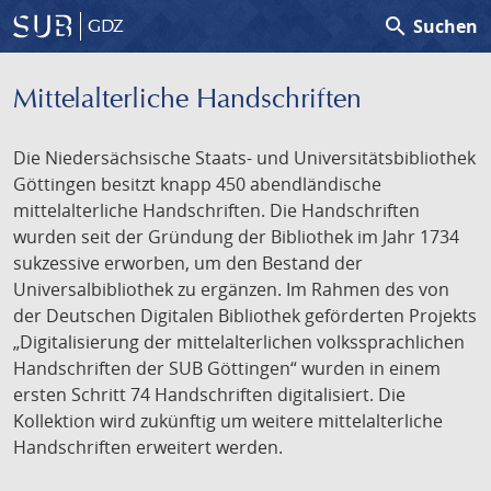
search
Suchen
GDZ
Mittelalterliche Handschriften
Die Niedersächsische Staats- und Universitätsbibliothek
Göttingen besitzt knapp 450 abendländische
mittelalterliche Handschriften. Die Handschriften
wurden seit der Gründung der Bibliothek im Jahr 1734
sukzessive erworben, um den Bestand der
Universalbibliothek zu ergänzen. Im Rahmen des von
der Deutschen Digitalen Bibliothek geförderten Projekts
„Digitalisierung der mittelalterlichen volkssprachlichen
Handschriften der SUB Göttingen“ wurden in einem
ersten Schritt 74 Handschriften digitalisiert. Die
Kollektion wird zukünftig um weitere mittelalterliche
Handschriften erweitert werden.