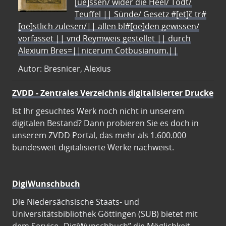
[ue]ssen/ wider die Heel/ Todt/
Teuffel || Sünde/ Gesetz #[et]c̃ tr#
[oe]stlich zulesen/|| allen bl#[oe]den gewissen/
vorfasset || vnd Reymweis gestellet || durch
Alexium Bres=||nicerum Cotbusianum.||
Autor: Bresnicer, Alexius
ZVDD - Zentrales Verzeichnis digitalisierter Drucke
Ist Ihr gesuchtes Werk noch nicht in unserem
digitalen Bestand? Dann probieren Sie es doch in
unserem ZVDD Portal, das mehr als 1.600.000
bundesweit digitalisierte Werke nachweist.
DigiWunschbuch
Die Niedersächsische Staats- und
Universitätsbibliothek Göttingen (SUB) bietet mit