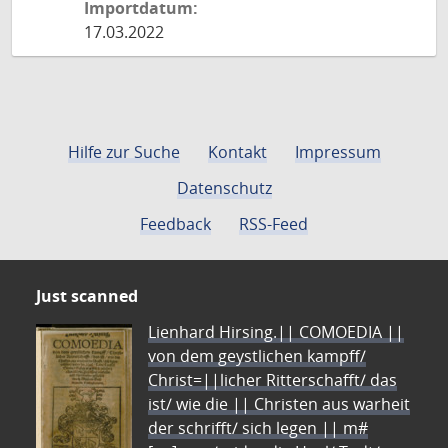
Importdatum:
17.03.2022
Hilfe zur Suche
Kontakt
Impressum
Datenschutz
Feedback
RSS-Feed
Just scanned
Lienhard Hirsing.|| COMOEDIA ||
von dem geystlichen kampff/
Christ=||licher Ritterschafft/ das
ist/ wie die || Christen aus warheit
der schrifft/ sich legen || m#