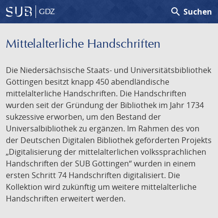
search
Suchen
GDZ
Mittelalterliche Handschriften
Die Niedersächsische Staats- und Universitätsbibliothek
Göttingen besitzt knapp 450 abendländische
mittelalterliche Handschriften. Die Handschriften
wurden seit der Gründung der Bibliothek im Jahr 1734
sukzessive erworben, um den Bestand der
Universalbibliothek zu ergänzen. Im Rahmen des von
der Deutschen Digitalen Bibliothek geförderten Projekts
„Digitalisierung der mittelalterlichen volkssprachlichen
Handschriften der SUB Göttingen“ wurden in einem
ersten Schritt 74 Handschriften digitalisiert. Die
Kollektion wird zukünftig um weitere mittelalterliche
Handschriften erweitert werden.