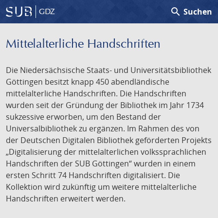
search
Suchen
GDZ
Mittelalterliche Handschriften
Die Niedersächsische Staats- und Universitätsbibliothek
Göttingen besitzt knapp 450 abendländische
mittelalterliche Handschriften. Die Handschriften
wurden seit der Gründung der Bibliothek im Jahr 1734
sukzessive erworben, um den Bestand der
Universalbibliothek zu ergänzen. Im Rahmen des von
der Deutschen Digitalen Bibliothek geförderten Projekts
„Digitalisierung der mittelalterlichen volkssprachlichen
Handschriften der SUB Göttingen“ wurden in einem
ersten Schritt 74 Handschriften digitalisiert. Die
Kollektion wird zukünftig um weitere mittelalterliche
Handschriften erweitert werden.