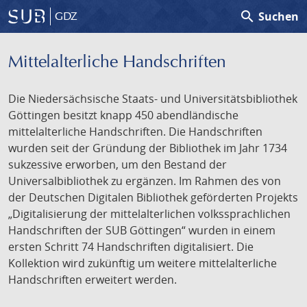
search
Suchen
GDZ
Mittelalterliche Handschriften
Die Niedersächsische Staats- und Universitätsbibliothek
Göttingen besitzt knapp 450 abendländische
mittelalterliche Handschriften. Die Handschriften
wurden seit der Gründung der Bibliothek im Jahr 1734
sukzessive erworben, um den Bestand der
Universalbibliothek zu ergänzen. Im Rahmen des von
der Deutschen Digitalen Bibliothek geförderten Projekts
„Digitalisierung der mittelalterlichen volkssprachlichen
Handschriften der SUB Göttingen“ wurden in einem
ersten Schritt 74 Handschriften digitalisiert. Die
Kollektion wird zukünftig um weitere mittelalterliche
Handschriften erweitert werden.