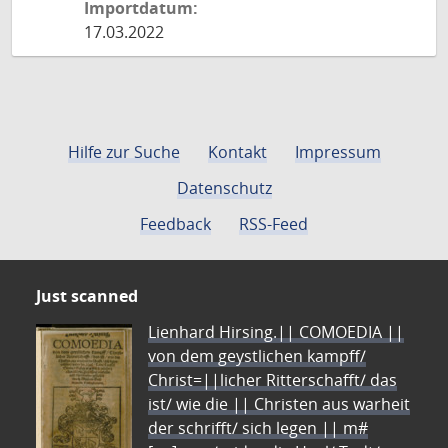
Importdatum:
17.03.2022
Hilfe zur Suche
Kontakt
Impressum
Datenschutz
Feedback
RSS-Feed
Just scanned
Lienhard Hirsing.|| COMOEDIA ||
von dem geystlichen kampff/
Christ=||licher Ritterschafft/ das
ist/ wie die || Christen aus warheit
der schrifft/ sich legen || m#