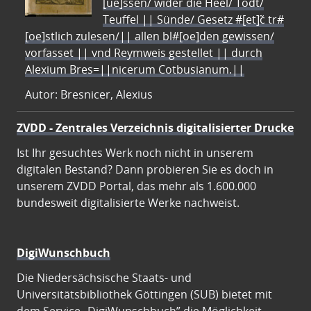
[ue]ssen/ wider die Heel/ Todt/
Teuffel || Sünde/ Gesetz #[et]c̃ tr#
[oe]stlich zulesen/|| allen bl#[oe]den gewissen/
vorfasset || vnd Reymweis gestellet || durch
Alexium Bres=||nicerum Cotbusianum.||
Autor: Bresnicer, Alexius
ZVDD - Zentrales Verzeichnis digitalisierter Drucke
Ist Ihr gesuchtes Werk noch nicht in unserem
digitalen Bestand? Dann probieren Sie es doch in
unserem ZVDD Portal, das mehr als 1.600.000
bundesweit digitalisierte Werke nachweist.
DigiWunschbuch
Die Niedersächsische Staats- und
Universitätsbibliothek Göttingen (SUB) bietet mit