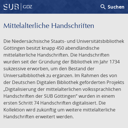
search
Suchen
GDZ
Mittelalterliche Handschriften
Die Niedersächsische Staats- und Universitätsbibliothek
Göttingen besitzt knapp 450 abendländische
mittelalterliche Handschriften. Die Handschriften
wurden seit der Gründung der Bibliothek im Jahr 1734
sukzessive erworben, um den Bestand der
Universalbibliothek zu ergänzen. Im Rahmen des von
der Deutschen Digitalen Bibliothek geförderten Projekts
„Digitalisierung der mittelalterlichen volkssprachlichen
Handschriften der SUB Göttingen“ wurden in einem
ersten Schritt 74 Handschriften digitalisiert. Die
Kollektion wird zukünftig um weitere mittelalterliche
Handschriften erweitert werden.