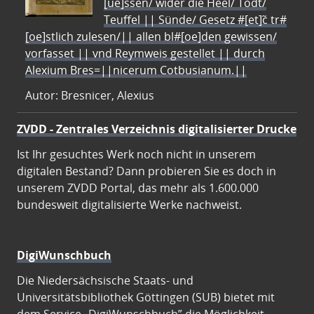
[ue]ssen/ wider die Heel/ Todt/
Teuffel || Sünde/ Gesetz #[et]c̃ tr#
[oe]stlich zulesen/|| allen bl#[oe]den gewissen/
vorfasset || vnd Reymweis gestellet || durch
Alexium Bres=||nicerum Cotbusianum.||
Autor: Bresnicer, Alexius
ZVDD - Zentrales Verzeichnis digitalisierter Drucke
Ist Ihr gesuchtes Werk noch nicht in unserem
digitalen Bestand? Dann probieren Sie es doch in
unserem ZVDD Portal, das mehr als 1.600.000
bundesweit digitalisierte Werke nachweist.
DigiWunschbuch
Die Niedersächsische Staats- und
Universitätsbibliothek Göttingen (SUB) bietet mit