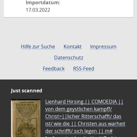
Importdatum:
17.03.2022
Hilfe zur Suche
Kontakt
Impressum
Datenschutz
Feedback
RSS-Feed
Just scanned
Lienhard Hirsing.|| COMOEDIA ||
von dem geystlichen kampff/
Christ=||licher Ritterschafft/ das
ist/ wie die || Christen aus warheit
der schrifft/ sich legen || m#