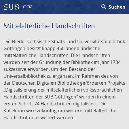
search
Suchen
GDZ
Mittelalterliche Handschriften
Die Niedersächsische Staats- und Universitätsbibliothek
Göttingen besitzt knapp 450 abendländische
mittelalterliche Handschriften. Die Handschriften
wurden seit der Gründung der Bibliothek im Jahr 1734
sukzessive erworben, um den Bestand der
Universalbibliothek zu ergänzen. Im Rahmen des von
der Deutschen Digitalen Bibliothek geförderten Projekts
„Digitalisierung der mittelalterlichen volkssprachlichen
Handschriften der SUB Göttingen“ wurden in einem
ersten Schritt 74 Handschriften digitalisiert. Die
Kollektion wird zukünftig um weitere mittelalterliche
Handschriften erweitert werden.