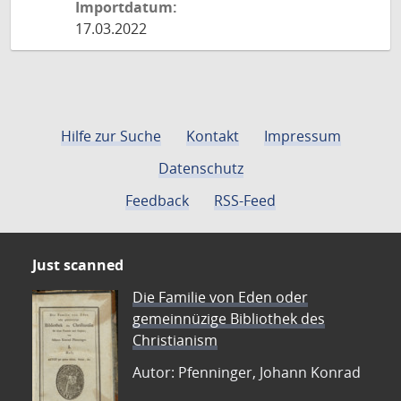
Importdatum:
17.03.2022
Hilfe zur Suche
Kontakt
Impressum
Datenschutz
Feedback
RSS-Feed
Just scanned
Die Familie von Eden oder
gemeinnüzige Bibliothek des
Christianism
Autor: Pfenninger, Johann Konrad