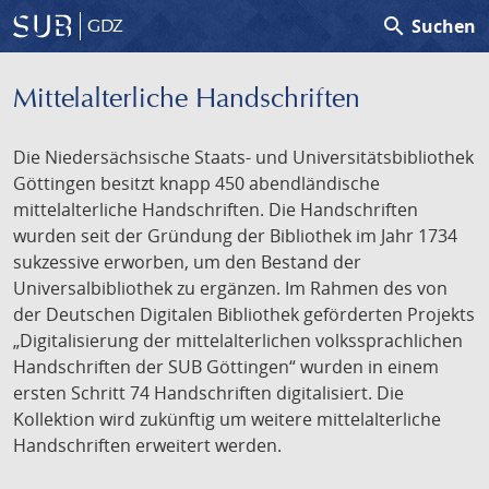
search
Suchen
GDZ
Mittelalterliche Handschriften
Die Niedersächsische Staats- und Universitätsbibliothek
Göttingen besitzt knapp 450 abendländische
mittelalterliche Handschriften. Die Handschriften
wurden seit der Gründung der Bibliothek im Jahr 1734
sukzessive erworben, um den Bestand der
Universalbibliothek zu ergänzen. Im Rahmen des von
der Deutschen Digitalen Bibliothek geförderten Projekts
„Digitalisierung der mittelalterlichen volkssprachlichen
Handschriften der SUB Göttingen“ wurden in einem
ersten Schritt 74 Handschriften digitalisiert. Die
Kollektion wird zukünftig um weitere mittelalterliche
Handschriften erweitert werden.