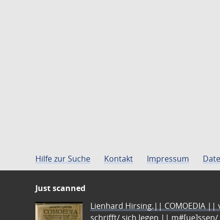
Hilfe zur Suche
Kontakt
Impressum
Date
Just scanned
Lienhard Hirsing.|| COMOEDIA || vo
schrifft/ sich legen || m#[ue]ssen/