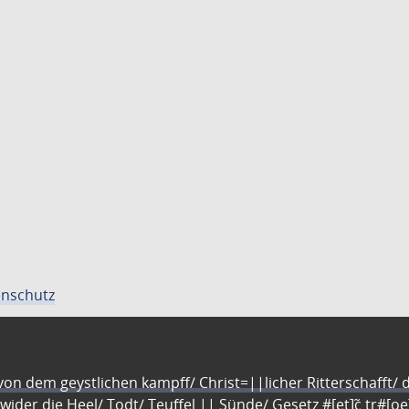
nschutz
n dem geystlichen kampff/ Christ=||licher Ritterschafft/ da
 wider die Heel/ Todt/ Teuffel || Sünde/ Gesetz #[et]c̃ tr#[o