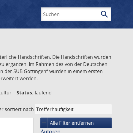
search
Suchen
lterliche Handschriften. Die Handschriften wurden
k zu ergänzen. Im Rahmen des von der Deutschen
ften der SUB Göttingen“ wurden in einem ersten
 erweitert werden.
Kultur |
Status:
laufend
er
sortiert nach
remove
Alle Filter entfernen
Autoren