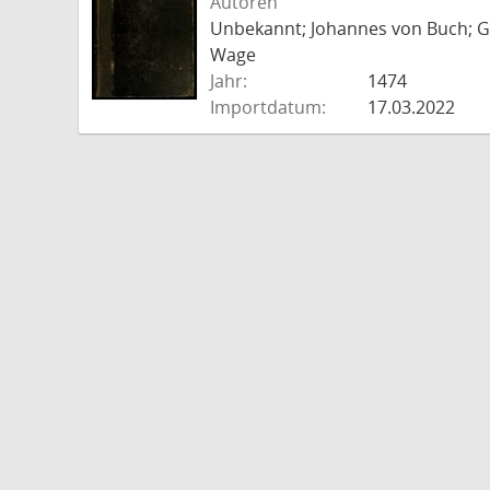
Autoren
Unbekannt; Johannes von Buch; Go
Wage
Jahr:
1474
Importdatum:
17.03.2022