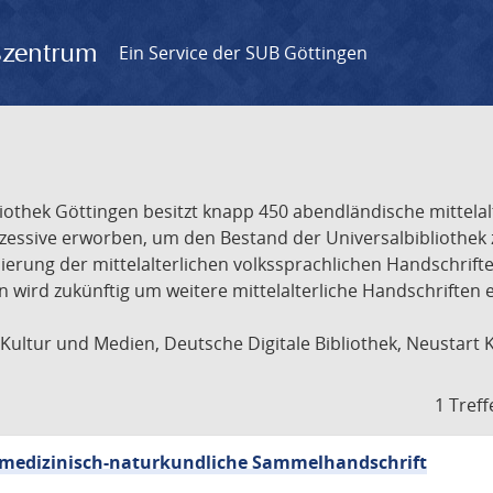
gszentrum
Ein Service der SUB Göttingen
liothek Göttingen besitzt knapp 450 abendländische mittela
ukzessive erworben, um den Bestand der Universalbibliothe
lisierung der mittelalterlichen volkssprachlichen Handschri
ion wird zukünftig um weitere mittelalterliche Handschriften
ultur und Medien, Deutsche Digitale Bibliothek, Neustart 
1 Treff
sch-medizinisch-naturkundliche Sammelhandschrift