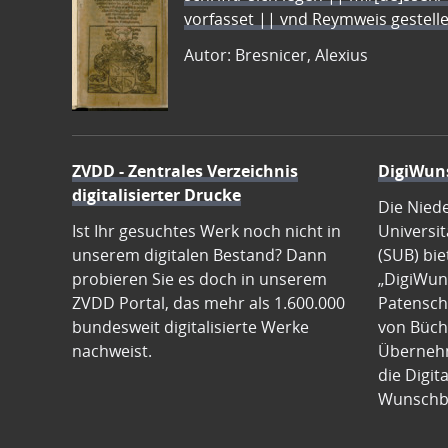
vorfasset || vnd Reymweis gestel
Autor: Bresnicer, Alexius
ZVDD - Zentrales Verzeichnis
DigiWun
digitalisierter Drucke
Die Nied
Ist Ihr gesuchtes Werk noch nicht in
Universit
unserem digitalen Bestand? Dann
(SUB) bie
probieren Sie es doch in unserem
„DigiWun
ZVDD Portal, das mehr als 1.600.000
Patenscha
bundesweit digitalisierte Werke
von Büch
nachweist.
Übernehm
die Digit
Wunschb