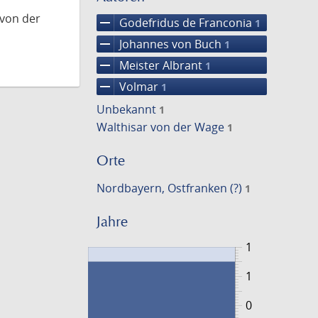
 von der
remove
Godefridus de Franconia
1
remove
Johannes von Buch
1
remove
Meister Albrant
1
remove
Volmar
1
Unbekannt
1
Walthisar von der Wage
1
Orte
Nordbayern, Ostfranken (?)
1
Jahre
1
1
0