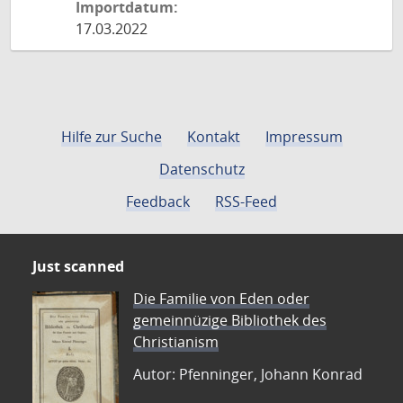
Importdatum:
17.03.2022
Hilfe zur Suche
Kontakt
Impressum
Datenschutz
Feedback
RSS-Feed
Just scanned
Die Familie von Eden oder
gemeinnüzige Bibliothek des
Christianism
Autor: Pfenninger, Johann Konrad