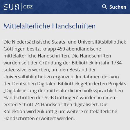
search
Suchen
GDZ
Mittelalterliche Handschriften
Die Niedersächsische Staats- und Universitätsbibliothek
Göttingen besitzt knapp 450 abendländische
mittelalterliche Handschriften. Die Handschriften
wurden seit der Gründung der Bibliothek im Jahr 1734
sukzessive erworben, um den Bestand der
Universalbibliothek zu ergänzen. Im Rahmen des von
der Deutschen Digitalen Bibliothek geförderten Projekts
„Digitalisierung der mittelalterlichen volkssprachlichen
Handschriften der SUB Göttingen“ wurden in einem
ersten Schritt 74 Handschriften digitalisiert. Die
Kollektion wird zukünftig um weitere mittelalterliche
Handschriften erweitert werden.