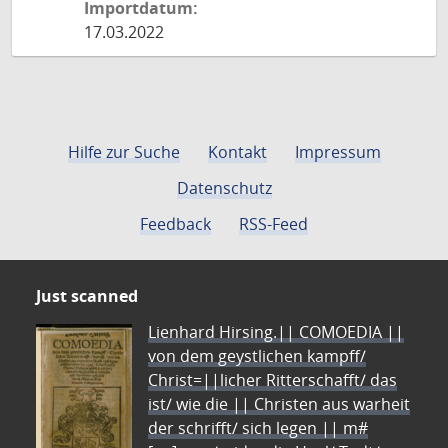
Importdatum:
17.03.2022
Hilfe zur Suche
Kontakt
Impressum
Datenschutz
Feedback
RSS-Feed
Just scanned
Lienhard Hirsing.|| COMOEDIA ||
von dem geystlichen kampff/
Christ=||licher Ritterschafft/ das
ist/ wie die || Christen aus warheit
der schrifft/ sich legen || m#