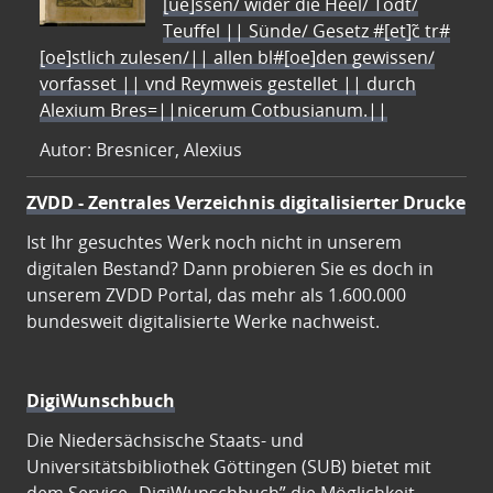
[ue]ssen/ wider die Heel/ Todt/
Teuffel || Sünde/ Gesetz #[et]c̃ tr#
[oe]stlich zulesen/|| allen bl#[oe]den gewissen/
vorfasset || vnd Reymweis gestellet || durch
Alexium Bres=||nicerum Cotbusianum.||
Autor: Bresnicer, Alexius
ZVDD - Zentrales Verzeichnis digitalisierter Drucke
Ist Ihr gesuchtes Werk noch nicht in unserem
digitalen Bestand? Dann probieren Sie es doch in
unserem ZVDD Portal, das mehr als 1.600.000
bundesweit digitalisierte Werke nachweist.
DigiWunschbuch
Die Niedersächsische Staats- und
Universitätsbibliothek Göttingen (SUB) bietet mit