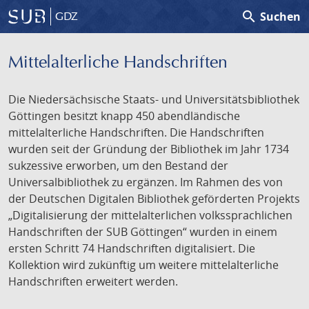
search
Suchen
GDZ
Mittelalterliche Handschriften
Die Niedersächsische Staats- und Universitätsbibliothek
Göttingen besitzt knapp 450 abendländische
mittelalterliche Handschriften. Die Handschriften
wurden seit der Gründung der Bibliothek im Jahr 1734
sukzessive erworben, um den Bestand der
Universalbibliothek zu ergänzen. Im Rahmen des von
der Deutschen Digitalen Bibliothek geförderten Projekts
„Digitalisierung der mittelalterlichen volkssprachlichen
Handschriften der SUB Göttingen“ wurden in einem
ersten Schritt 74 Handschriften digitalisiert. Die
Kollektion wird zukünftig um weitere mittelalterliche
Handschriften erweitert werden.