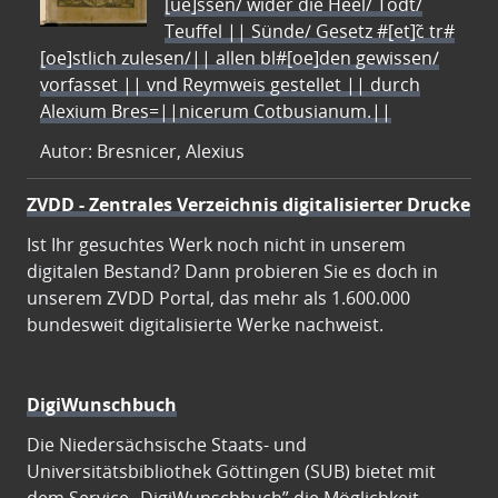
[ue]ssen/ wider die Heel/ Todt/
Teuffel || Sünde/ Gesetz #[et]c̃ tr#
[oe]stlich zulesen/|| allen bl#[oe]den gewissen/
vorfasset || vnd Reymweis gestellet || durch
Alexium Bres=||nicerum Cotbusianum.||
Autor: Bresnicer, Alexius
ZVDD - Zentrales Verzeichnis digitalisierter Drucke
Ist Ihr gesuchtes Werk noch nicht in unserem
digitalen Bestand? Dann probieren Sie es doch in
unserem ZVDD Portal, das mehr als 1.600.000
bundesweit digitalisierte Werke nachweist.
DigiWunschbuch
Die Niedersächsische Staats- und
Universitätsbibliothek Göttingen (SUB) bietet mit