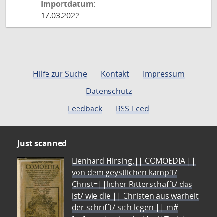
Importdatum:
17.03.2022
Hilfe zur Suche
Kontakt
Impressum
Datenschutz
Feedback
RSS-Feed
Just scanned
Lienhard Hirsing.|| COMOEDIA ||
von dem geystlichen kampff/
Christ=||licher Ritterschafft/ das
ist/ wie die || Christen aus warheit
der schrifft/ sich legen || m#