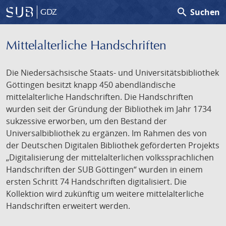
search
Suchen
GDZ
Mittelalterliche Handschriften
Die Niedersächsische Staats- und Universitätsbibliothek
Göttingen besitzt knapp 450 abendländische
mittelalterliche Handschriften. Die Handschriften
wurden seit der Gründung der Bibliothek im Jahr 1734
sukzessive erworben, um den Bestand der
Universalbibliothek zu ergänzen. Im Rahmen des von
der Deutschen Digitalen Bibliothek geförderten Projekts
„Digitalisierung der mittelalterlichen volkssprachlichen
Handschriften der SUB Göttingen“ wurden in einem
ersten Schritt 74 Handschriften digitalisiert. Die
Kollektion wird zukünftig um weitere mittelalterliche
Handschriften erweitert werden.