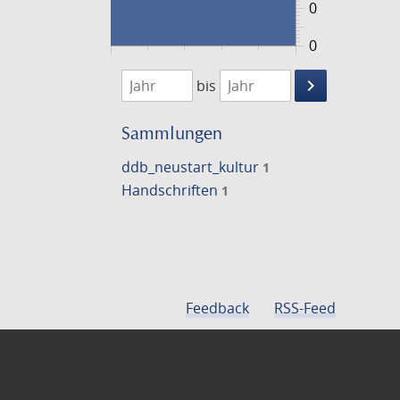
0
0
1474
1475
keyboard_arrow_right
bis
Suche
einschränke
Sammlungen
ddb_neustart_kultur
1
Handschriften
1
Feedback
RSS-Feed