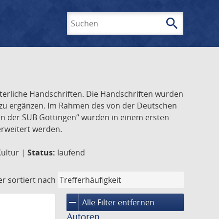
search
Suchen
lterliche Handschriften. Die Handschriften wurden
k zu ergänzen. Im Rahmen des von der Deutschen
ften der SUB Göttingen“ wurden in einem ersten
 erweitert werden.
Kultur |
Status:
laufend
er
sortiert nach
remove
Alle Filter entfernen
Autoren