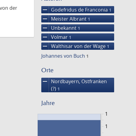
 von der
remove
Godefridus de Franconia
1
remove
Meister Albrant
1
remove
Unbekannt
1
remove
Volmar
1
remove
Walthisar von der Wage
1
Johannes von Buch
1
Orte
remove
Nordbayern, Ostfranken
(?)
1
Jahre
1
1