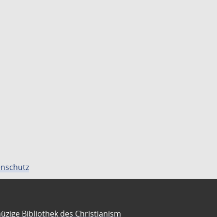
nschutz
üzige Bibliothek des Christianism