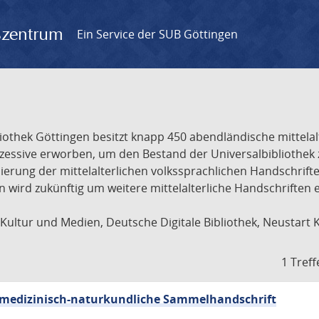
gszentrum
Ein Service der SUB Göttingen
liothek Göttingen besitzt knapp 450 abendländische mittela
ukzessive erworben, um den Bestand der Universalbibliothe
lisierung der mittelalterlichen volkssprachlichen Handschri
ion wird zukünftig um weitere mittelalterliche Handschriften
ultur und Medien, Deutsche Digitale Bibliothek, Neustart 
1 Treff
sch-medizinisch-naturkundliche Sammelhandschrift