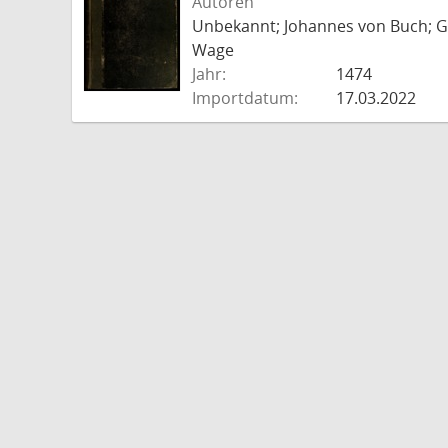
Autoren
Unbekannt; Johannes von Buch; Go
Wage
Jahr:
1474
Importdatum:
17.03.2022