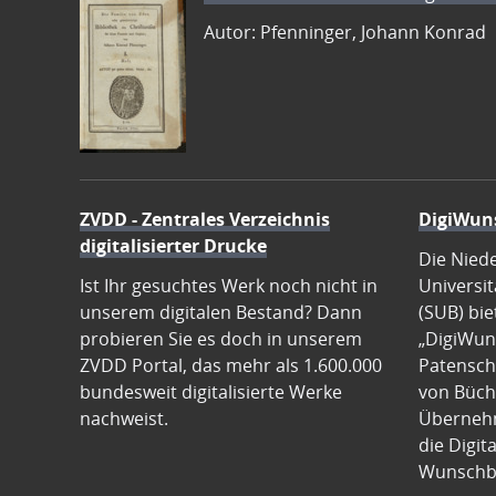
Autor: Pfenninger, Johann Konrad
ZVDD - Zentrales Verzeichnis
DigiWun
digitalisierter Drucke
Die Nied
Ist Ihr gesuchtes Werk noch nicht in
Universit
unserem digitalen Bestand? Dann
(SUB) bie
probieren Sie es doch in unserem
„DigiWun
ZVDD Portal, das mehr als 1.600.000
Patenscha
bundesweit digitalisierte Werke
von Büch
nachweist.
Übernehm
die Digit
Wunschb