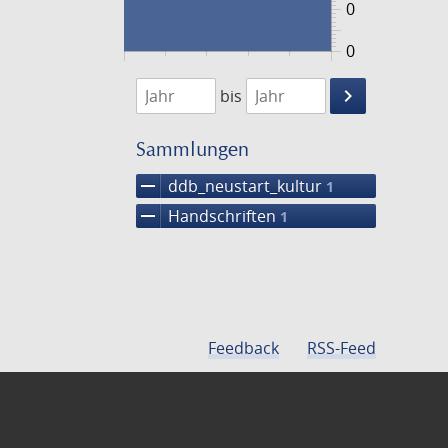
0
0
1474
1475
keyboard_arrow_right
bis
Suche
einschränke
Sammlungen
remove
ddb_neustart_kultur
1
remove
Handschriften
1
Feedback
RSS-Feed