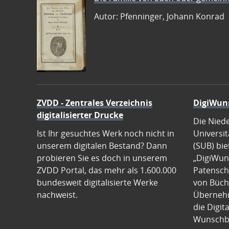
Autor: Pfenninger, Johann Konrad
ZVDD - Zentrales Verzeichnis
DigiWun
digitalisierter Drucke
Die Nied
Ist Ihr gesuchtes Werk noch nicht in
Universit
unserem digitalen Bestand? Dann
(SUB) bie
probieren Sie es doch in unserem
„DigiWun
ZVDD Portal, das mehr als 1.600.000
Patenscha
bundesweit digitalisierte Werke
von Büch
nachweist.
Übernehm
die Digit
Wunschb