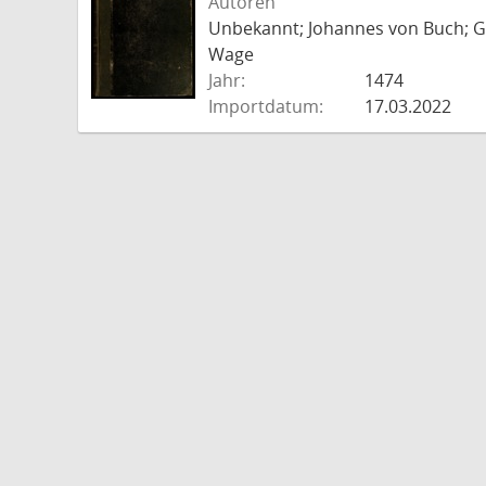
Autoren
Unbekannt; Johannes von Buch; Go
Wage
Jahr:
1474
Importdatum:
17.03.2022