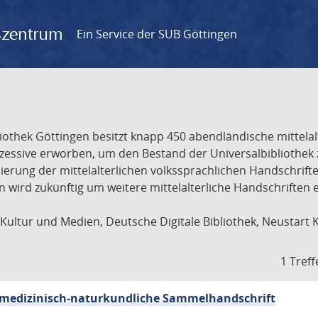
gszentrum
Ein Service der SUB Göttingen
liothek Göttingen besitzt knapp 450 abendländische mittela
ukzessive erworben, um den Bestand der Universalbibliothe
lisierung der mittelalterlichen volkssprachlichen Handschri
ion wird zukünftig um weitere mittelalterliche Handschriften
ultur und Medien, Deutsche Digitale Bibliothek, Neustart 
1 Treff
sch-medizinisch-naturkundliche Sammelhandschrift