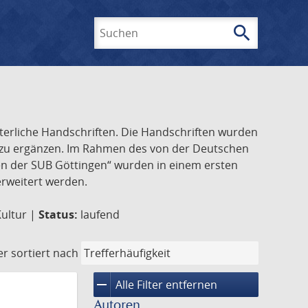
search
Suchen
lterliche Handschriften. Die Handschriften wurden
k zu ergänzen. Im Rahmen des von der Deutschen
ften der SUB Göttingen“ wurden in einem ersten
 erweitert werden.
Kultur |
Status:
laufend
er
sortiert nach
remove
Alle Filter entfernen
Autoren