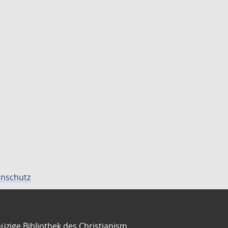
nschutz
üzige Bibliothek des Christianism