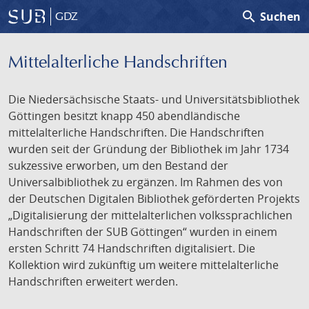
search
Suchen
GDZ
Mittelalterliche Handschriften
Die Niedersächsische Staats- und Universitätsbibliothek
Göttingen besitzt knapp 450 abendländische
mittelalterliche Handschriften. Die Handschriften
wurden seit der Gründung der Bibliothek im Jahr 1734
sukzessive erworben, um den Bestand der
Universalbibliothek zu ergänzen. Im Rahmen des von
der Deutschen Digitalen Bibliothek geförderten Projekts
„Digitalisierung der mittelalterlichen volkssprachlichen
Handschriften der SUB Göttingen“ wurden in einem
ersten Schritt 74 Handschriften digitalisiert. Die
Kollektion wird zukünftig um weitere mittelalterliche
Handschriften erweitert werden.