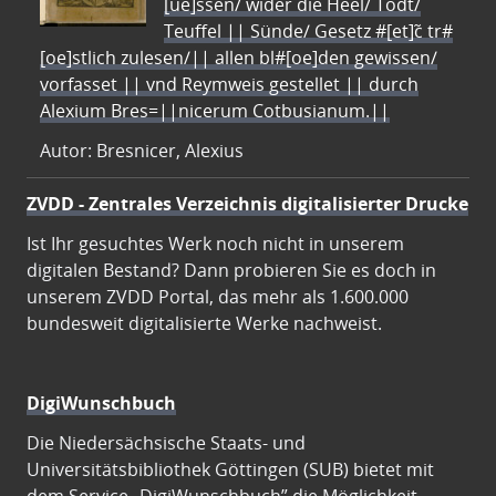
[ue]ssen/ wider die Heel/ Todt/
Teuffel || Sünde/ Gesetz #[et]c̃ tr#
[oe]stlich zulesen/|| allen bl#[oe]den gewissen/
vorfasset || vnd Reymweis gestellet || durch
Alexium Bres=||nicerum Cotbusianum.||
Autor: Bresnicer, Alexius
ZVDD - Zentrales Verzeichnis digitalisierter Drucke
Ist Ihr gesuchtes Werk noch nicht in unserem
digitalen Bestand? Dann probieren Sie es doch in
unserem ZVDD Portal, das mehr als 1.600.000
bundesweit digitalisierte Werke nachweist.
DigiWunschbuch
Die Niedersächsische Staats- und
Universitätsbibliothek Göttingen (SUB) bietet mit