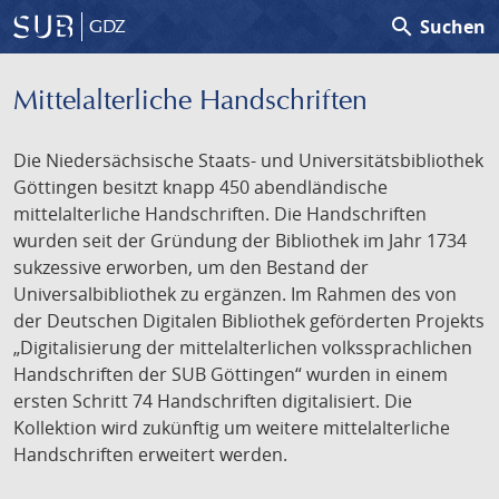
search
Suchen
GDZ
Mittelalterliche Handschriften
Die Niedersächsische Staats- und Universitätsbibliothek
Göttingen besitzt knapp 450 abendländische
mittelalterliche Handschriften. Die Handschriften
wurden seit der Gründung der Bibliothek im Jahr 1734
sukzessive erworben, um den Bestand der
Universalbibliothek zu ergänzen. Im Rahmen des von
der Deutschen Digitalen Bibliothek geförderten Projekts
„Digitalisierung der mittelalterlichen volkssprachlichen
Handschriften der SUB Göttingen“ wurden in einem
ersten Schritt 74 Handschriften digitalisiert. Die
Kollektion wird zukünftig um weitere mittelalterliche
Handschriften erweitert werden.