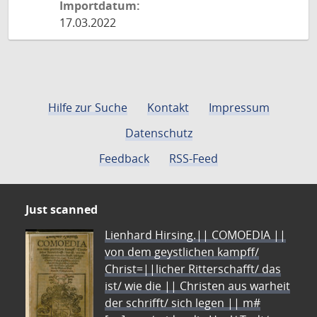
Importdatum:
17.03.2022
Hilfe zur Suche
Kontakt
Impressum
Datenschutz
Feedback
RSS-Feed
Just scanned
Lienhard Hirsing.|| COMOEDIA ||
von dem geystlichen kampff/
Christ=||licher Ritterschafft/ das
ist/ wie die || Christen aus warheit
der schrifft/ sich legen || m#