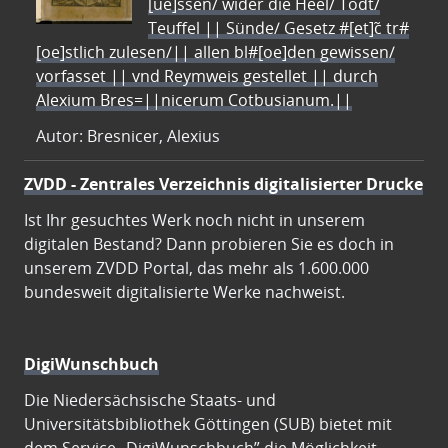
[ue]ssen/ wider die Heel/ Todt/
Teuffel || Sünde/ Gesetz #[et]c̃ tr#
[oe]stlich zulesen/|| allen bl#[oe]den gewissen/
vorfasset || vnd Reymweis gestellet || durch
Alexium Bres=||nicerum Cotbusianum.||
Autor: Bresnicer, Alexius
ZVDD - Zentrales Verzeichnis digitalisierter Drucke
Ist Ihr gesuchtes Werk noch nicht in unserem
digitalen Bestand? Dann probieren Sie es doch in
unserem ZVDD Portal, das mehr als 1.600.000
bundesweit digitalisierte Werke nachweist.
DigiWunschbuch
Die Niedersächsische Staats- und
Universitätsbibliothek Göttingen (SUB) bietet mit