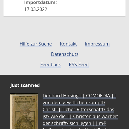
Importdatum:
17.03.2022
Hilfe zur Suche
Kontakt
Impressum
Datenschutz
Feedback
RSS-Feed
Just scanned
Lienhard Hirsing.|| COMOEDIA ||
von dem geystlichen kampff/
Christ=||licher Ritterschafft/ das
ist/ wie die || Christen aus warheit
der schrifft/ sich legen || m#