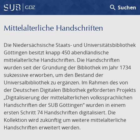
search
Suchen
GDZ
Mittelalterliche Handschriften
Die Niedersächsische Staats- und Universitätsbibliothek
Göttingen besitzt knapp 450 abendländische
mittelalterliche Handschriften. Die Handschriften
wurden seit der Gründung der Bibliothek im Jahr 1734
sukzessive erworben, um den Bestand der
Universalbibliothek zu ergänzen. Im Rahmen des von
der Deutschen Digitalen Bibliothek geförderten Projekts
„Digitalisierung der mittelalterlichen volkssprachlichen
Handschriften der SUB Göttingen“ wurden in einem
ersten Schritt 74 Handschriften digitalisiert. Die
Kollektion wird zukünftig um weitere mittelalterliche
Handschriften erweitert werden.