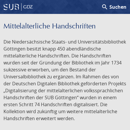
search
Suchen
GDZ
Mittelalterliche Handschriften
Die Niedersächsische Staats- und Universitätsbibliothek
Göttingen besitzt knapp 450 abendländische
mittelalterliche Handschriften. Die Handschriften
wurden seit der Gründung der Bibliothek im Jahr 1734
sukzessive erworben, um den Bestand der
Universalbibliothek zu ergänzen. Im Rahmen des von
der Deutschen Digitalen Bibliothek geförderten Projekts
„Digitalisierung der mittelalterlichen volkssprachlichen
Handschriften der SUB Göttingen“ wurden in einem
ersten Schritt 74 Handschriften digitalisiert. Die
Kollektion wird zukünftig um weitere mittelalterliche
Handschriften erweitert werden.