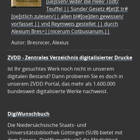
[ue]ssen/ wider die Heel/ Todt/
Teuffel || Sünde/ Gesetz #[et]c̃ tr#
[oe]stlich zulesen/|| allen bl#[oe]den gewissen/
vorfasset || vnd Reymweis gestellet || durch
Alexium Bres=||nicerum Cotbusianum.||
Autor: Bresnicer, Alexius
ZVDD - Zentrales Verzeichnis digitalisierter Drucke
Ist Ihr gesuchtes Werk noch nicht in unserem
digitalen Bestand? Dann probieren Sie es doch in
unserem ZVDD Portal, das mehr als 1.600.000
bundesweit digitalisierte Werke nachweist.
DigiWunschbuch
Die Niedersächsische Staats- und
Universitätsbibliothek Göttingen (SUB) bietet mit