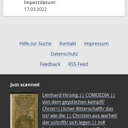
Importdatum:
17.03.2022
Hilfe zur Suche
Kontakt
Impressum
Datenschutz
Feedback
RSS-Feed
Just scanned
Lienhard Hirsing.|| COMOEDIA ||
von dem geystlichen kampff/
Christ=||licher Ritterschafft/ das
ist/ wie die || Christen aus warheit
der schrifft/ sich legen || m#