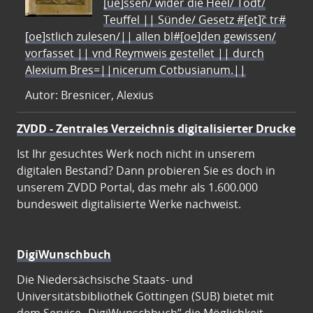
[ue]ssen/ wider die Heel/ Todt/
Teuffel || Sünde/ Gesetz #[et]c̃ tr#
[oe]stlich zulesen/|| allen bl#[oe]den gewissen/
vorfasset || vnd Reymweis gestellet || durch
Alexium Bres=||nicerum Cotbusianum.||
Autor: Bresnicer, Alexius
ZVDD - Zentrales Verzeichnis digitalisierter Drucke
Ist Ihr gesuchtes Werk noch nicht in unserem
digitalen Bestand? Dann probieren Sie es doch in
unserem ZVDD Portal, das mehr als 1.600.000
bundesweit digitalisierte Werke nachweist.
DigiWunschbuch
Die Niedersächsische Staats- und
Universitätsbibliothek Göttingen (SUB) bietet mit