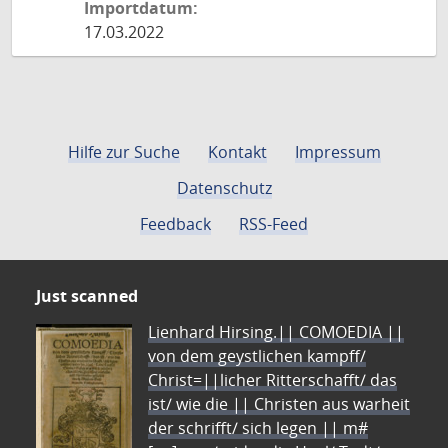
Importdatum:
17.03.2022
Hilfe zur Suche
Kontakt
Impressum
Datenschutz
Feedback
RSS-Feed
Just scanned
Lienhard Hirsing.|| COMOEDIA ||
von dem geystlichen kampff/
Christ=||licher Ritterschafft/ das
ist/ wie die || Christen aus warheit
der schrifft/ sich legen || m#