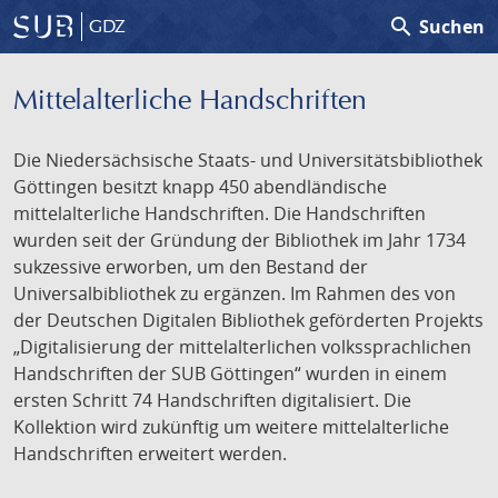
search
Suchen
GDZ
Mittelalterliche Handschriften
Die Niedersächsische Staats- und Universitätsbibliothek
Göttingen besitzt knapp 450 abendländische
mittelalterliche Handschriften. Die Handschriften
wurden seit der Gründung der Bibliothek im Jahr 1734
sukzessive erworben, um den Bestand der
Universalbibliothek zu ergänzen. Im Rahmen des von
der Deutschen Digitalen Bibliothek geförderten Projekts
„Digitalisierung der mittelalterlichen volkssprachlichen
Handschriften der SUB Göttingen“ wurden in einem
ersten Schritt 74 Handschriften digitalisiert. Die
Kollektion wird zukünftig um weitere mittelalterliche
Handschriften erweitert werden.