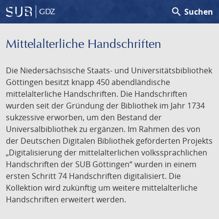
search
Suchen
GDZ
Mittelalterliche Handschriften
Die Niedersächsische Staats- und Universitätsbibliothek
Göttingen besitzt knapp 450 abendländische
mittelalterliche Handschriften. Die Handschriften
wurden seit der Gründung der Bibliothek im Jahr 1734
sukzessive erworben, um den Bestand der
Universalbibliothek zu ergänzen. Im Rahmen des von
der Deutschen Digitalen Bibliothek geförderten Projekts
„Digitalisierung der mittelalterlichen volkssprachlichen
Handschriften der SUB Göttingen“ wurden in einem
ersten Schritt 74 Handschriften digitalisiert. Die
Kollektion wird zukünftig um weitere mittelalterliche
Handschriften erweitert werden.