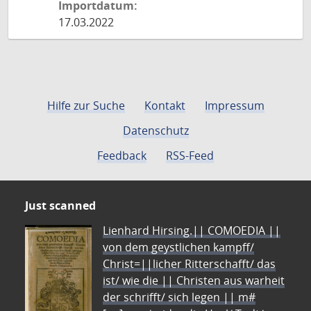
Importdatum:
17.03.2022
Hilfe zur Suche
Kontakt
Impressum
Datenschutz
Feedback
RSS-Feed
Just scanned
Lienhard Hirsing.|| COMOEDIA ||
von dem geystlichen kampff/
Christ=||licher Ritterschafft/ das
ist/ wie die || Christen aus warheit
der schrifft/ sich legen || m#