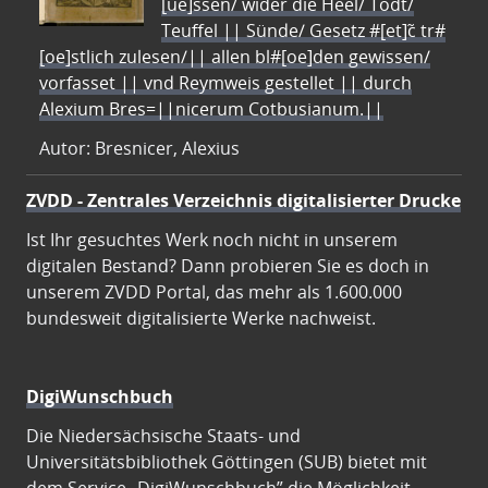
[ue]ssen/ wider die Heel/ Todt/
Teuffel || Sünde/ Gesetz #[et]c̃ tr#
[oe]stlich zulesen/|| allen bl#[oe]den gewissen/
vorfasset || vnd Reymweis gestellet || durch
Alexium Bres=||nicerum Cotbusianum.||
Autor: Bresnicer, Alexius
ZVDD - Zentrales Verzeichnis digitalisierter Drucke
Ist Ihr gesuchtes Werk noch nicht in unserem
digitalen Bestand? Dann probieren Sie es doch in
unserem ZVDD Portal, das mehr als 1.600.000
bundesweit digitalisierte Werke nachweist.
DigiWunschbuch
Die Niedersächsische Staats- und
Universitätsbibliothek Göttingen (SUB) bietet mit