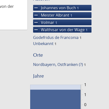
 von der
remove
Johannes von Buch
1
remove
Meister Albrant
1
remove
Volmar
1
remove
Walthisar von der Wage
1
Godefridus de Franconia
1
Unbekannt
1
Orte
Nordbayern, Ostfranken (?)
1
Jahre
1
1
0