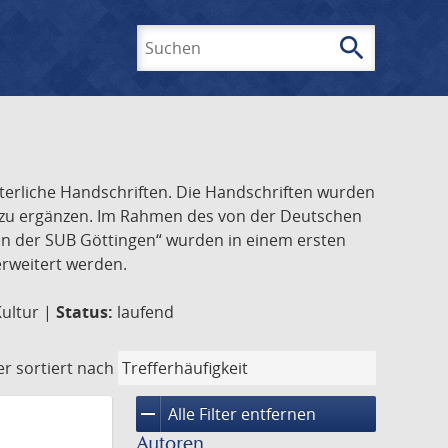
search
Suchen
lterliche Handschriften. Die Handschriften wurden
k zu ergänzen. Im Rahmen des von der Deutschen
ften der SUB Göttingen“ wurden in einem ersten
 erweitert werden.
Kultur |
Status:
laufend
er
sortiert nach
remove
Alle Filter entfernen
Autoren