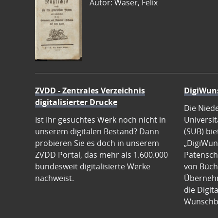
Autor: Waser, Felix
ZVDD - Zentrales Verzeichnis
DigiWun
digitalisierter Drucke
Die Nied
Ist Ihr gesuchtes Werk noch nicht in
Universit
unserem digitalen Bestand? Dann
(SUB) bie
probieren Sie es doch in unserem
„DigiWun
ZVDD Portal, das mehr als 1.600.000
Patenscha
bundesweit digitalisierte Werke
von Büch
nachweist.
Übernehm
die Digit
Wunschb