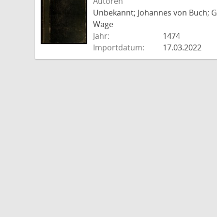
Autoren
Unbekannt; Johannes von Buch; Go
Wage
Jahr:
1474
Importdatum:
17.03.2022