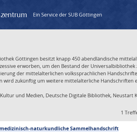
gszentrum
Ein Service der SUB Göttingen
liothek Göttingen besitzt knapp 450 abendländische mittela
ukzessive erworben, um den Bestand der Universalbibliothe
lisierung der mittelalterlichen volkssprachlichen Handschri
ion wird zukünftig um weitere mittelalterliche Handschriften
ultur und Medien, Deutsche Digitale Bibliothek, Neustart 
1 Treff
sch-medizinisch-naturkundliche Sammelhandschrift