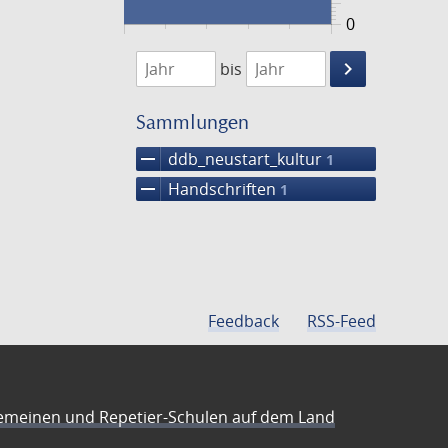
0
1474
1475
keyboard_arrow_right
bis
Suche
einschränke
Sammlungen
remove
ddb_neustart_kultur
1
remove
Handschriften
1
Feedback
RSS-Feed
emeinen und Repetier-Schulen auf dem Land