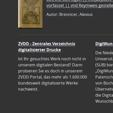
vorfasset || vnd Reymweis gestel
Autor: Bresnicer, Alexius
ZVDD - Zentrales Verzeichnis
DigiWun
digitalisierter Drucke
Die Nied
Ist Ihr gesuchtes Werk noch nicht in
Universit
unserem digitalen Bestand? Dann
(SUB) bie
probieren Sie es doch in unserem
„DigiWun
ZVDD Portal, das mehr als 1.600.000
Patenscha
bundesweit digitalisierte Werke
von Büch
nachweist.
Übernehm
die Digit
Wunschb