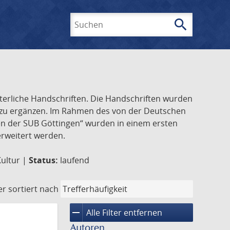
search
Suchen
lterliche Handschriften. Die Handschriften wurden
k zu ergänzen. Im Rahmen des von der Deutschen
ften der SUB Göttingen“ wurden in einem ersten
 erweitert werden.
Kultur |
Status:
laufend
er
sortiert nach
remove
Alle Filter entfernen
Autoren