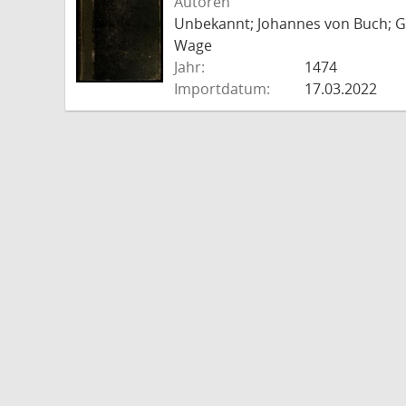
Autoren
Unbekannt; Johannes von Buch; Go
Wage
Jahr:
1474
Importdatum:
17.03.2022