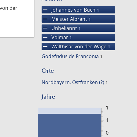
 von der
remove
Johannes von Buch
1
remove
Meister Albrant
1
remove
Unbekannt
1
remove
Volmar
1
remove
Walthisar von der Wage
1
Godefridus de Franconia
1
Orte
Nordbayern, Ostfranken (?)
1
Jahre
1
1
0