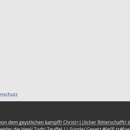
nschutz
n dem geystlichen kampff/ Christ=||licher Ritterschafft/ da
 wider die Heel/ Todt/ Teuffel || Sünde/ Gesetz #[et]c̃ tr#[o