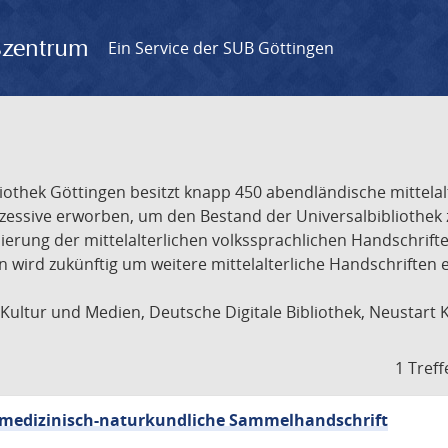
gszentrum
Ein Service der SUB Göttingen
liothek Göttingen besitzt knapp 450 abendländische mittela
ukzessive erworben, um den Bestand der Universalbibliothe
lisierung der mittelalterlichen volkssprachlichen Handschri
ion wird zukünftig um weitere mittelalterliche Handschriften
ultur und Medien, Deutsche Digitale Bibliothek, Neustart 
1 Treff
sch-medizinisch-naturkundliche Sammelhandschrift