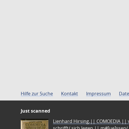
Hilfe zur Suche
Kontakt
Impressum
Date
Just scanned
Lienhard Hirsing.|| COMOEDIA || vo
schrifft/ sich legen || m#[ue]ssen/