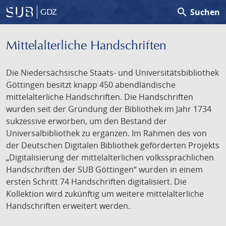
search
Suchen
GDZ
Mittelalterliche Handschriften
Die Niedersächsische Staats- und Universitätsbibliothek
Göttingen besitzt knapp 450 abendländische
mittelalterliche Handschriften. Die Handschriften
wurden seit der Gründung der Bibliothek im Jahr 1734
sukzessive erworben, um den Bestand der
Universalbibliothek zu ergänzen. Im Rahmen des von
der Deutschen Digitalen Bibliothek geförderten Projekts
„Digitalisierung der mittelalterlichen volkssprachlichen
Handschriften der SUB Göttingen“ wurden in einem
ersten Schritt 74 Handschriften digitalisiert. Die
Kollektion wird zukünftig um weitere mittelalterliche
Handschriften erweitert werden.