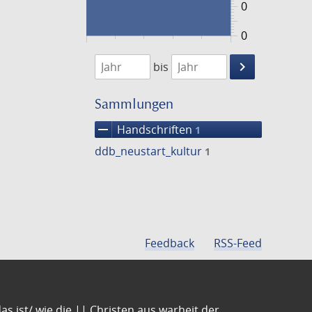
0
0
1474
1475
keyboard_arrow_right
bis
Suche
einschränke
Sammlungen
remove
Handschriften
1
ddb_neustart_kultur
1
Feedback
RSS-Feed
s ist/ wie die || Christen aus warheit der