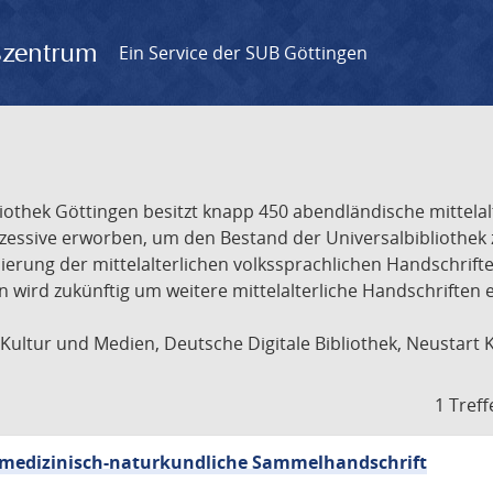
gszentrum
Ein Service der SUB Göttingen
liothek Göttingen besitzt knapp 450 abendländische mittela
ukzessive erworben, um den Bestand der Universalbibliothe
lisierung der mittelalterlichen volkssprachlichen Handschri
ion wird zukünftig um weitere mittelalterliche Handschriften
ultur und Medien, Deutsche Digitale Bibliothek, Neustart 
1 Treff
sch-medizinisch-naturkundliche Sammelhandschrift