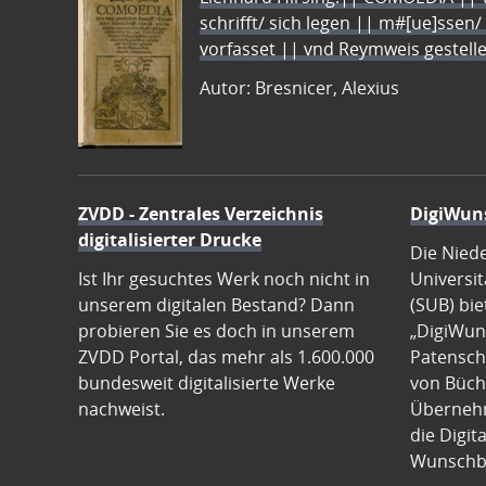
schrifft/ sich legen || m#[ue]ssen/
vorfasset || vnd Reymweis gestel
Autor: Bresnicer, Alexius
ZVDD - Zentrales Verzeichnis
DigiWun
digitalisierter Drucke
Die Nied
Ist Ihr gesuchtes Werk noch nicht in
Universit
unserem digitalen Bestand? Dann
(SUB) bie
probieren Sie es doch in unserem
„DigiWun
ZVDD Portal, das mehr als 1.600.000
Patenscha
bundesweit digitalisierte Werke
von Büch
nachweist.
Übernehm
die Digit
Wunschb