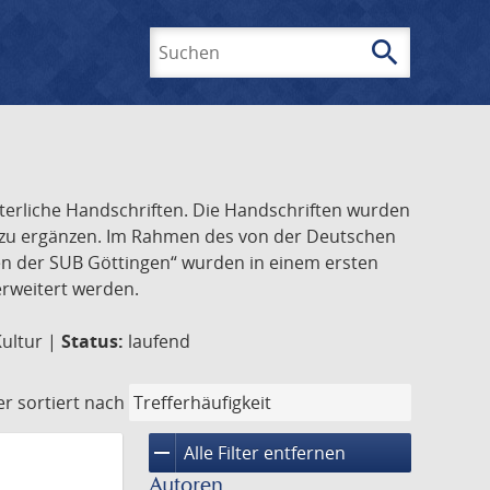
search
Suchen
lterliche Handschriften. Die Handschriften wurden
k zu ergänzen. Im Rahmen des von der Deutschen
ften der SUB Göttingen“ wurden in einem ersten
 erweitert werden.
Kultur |
Status:
laufend
er
sortiert nach
remove
Alle Filter entfernen
Autoren