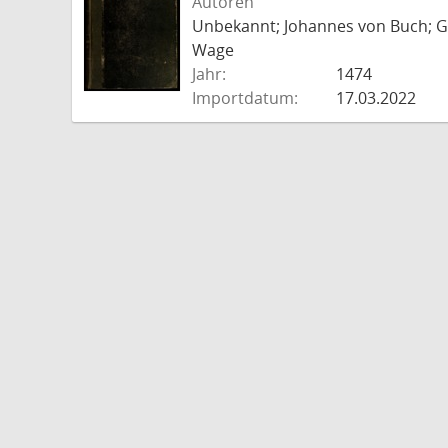
Autoren
Unbekannt; Johannes von Buch; Go
Wage
Jahr:
1474
Importdatum:
17.03.2022