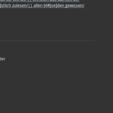
e]stlich zulesen/|| allen bl#[oe]den gewissen/
der