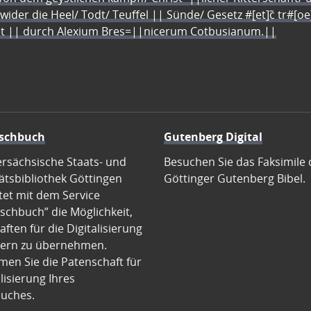
 wider die Heel/ Todt/ Teuffel || Sünde/ Gesetz #[et]c̃ tr#[o
let || durch Alexium Bres=||nicerum Cotbusianum.||
schbuch
Gutenberg Digital
ersächsische Staats- und
Besuchen Sie das Faksimile 
ätsbibliothek Göttingen
Göttinger Gutenberg Bibel.
tet mit dem Service
schbuch” die Möglichkeit,
ften für die Digitalisierung
ern zu übernehmen.
en Sie die Patenschaft für
alisierung Ihres
uches.