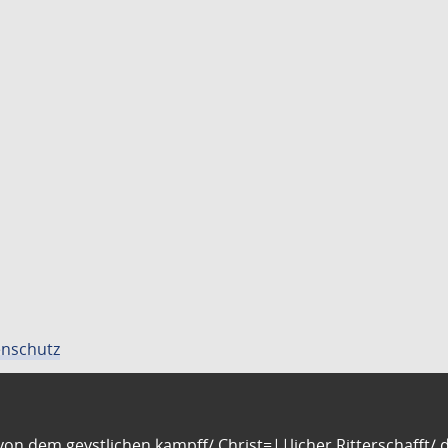
nschutz
n dem geystlichen kampff/ Christ=||licher Ritterschafft/ da