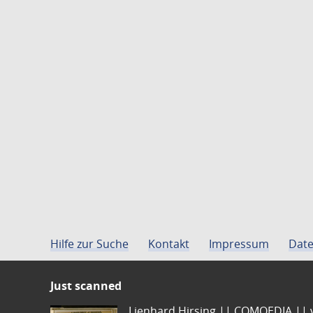
Hilfe zur Suche
Kontakt
Impressum
Date
Just scanned
Lienhard Hirsing.|| COMOEDIA || vo