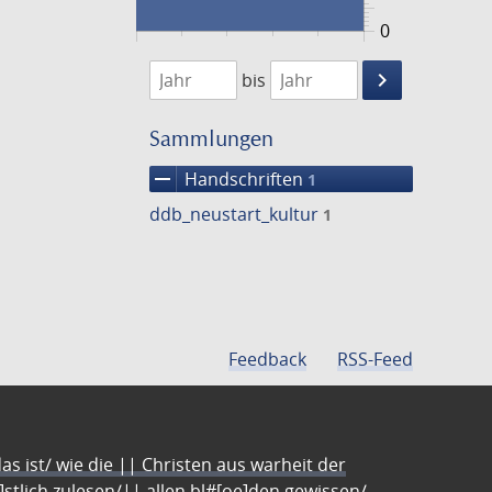
0
1474
1475
keyboard_arrow_right
bis
Suche
einschränke
Sammlungen
remove
Handschriften
1
ddb_neustart_kultur
1
Feedback
RSS-Feed
s ist/ wie die || Christen aus warheit der
e]stlich zulesen/|| allen bl#[oe]den gewissen/