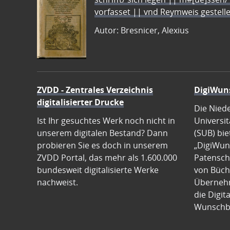
vorfasset || vnd Reymweis gestel
Autor: Bresnicer, Alexius
ZVDD - Zentrales Verzeichnis
DigiWun
digitalisierter Drucke
Die Nied
Ist Ihr gesuchtes Werk noch nicht in
Universit
unserem digitalen Bestand? Dann
(SUB) bie
probieren Sie es doch in unserem
„DigiWun
ZVDD Portal, das mehr als 1.600.000
Patenscha
bundesweit digitalisierte Werke
von Büch
nachweist.
Übernehm
die Digit
Wunschb