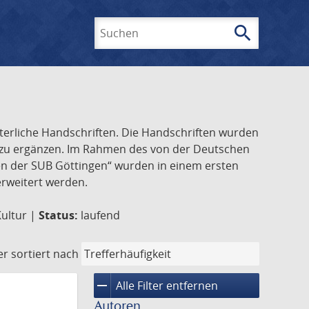
search
Suchen
lterliche Handschriften. Die Handschriften wurden
k zu ergänzen. Im Rahmen des von der Deutschen
ften der SUB Göttingen“ wurden in einem ersten
 erweitert werden.
Kultur |
Status:
laufend
er
sortiert nach
remove
Alle Filter entfernen
Autoren