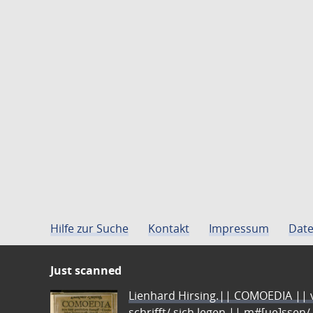
Hilfe zur Suche
Kontakt
Impressum
Date
Just scanned
Lienhard Hirsing.|| COMOEDIA || vo
schrifft/ sich legen || m#[ue]ssen/