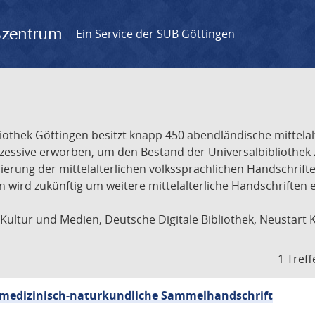
gszentrum
Ein Service der SUB Göttingen
liothek Göttingen besitzt knapp 450 abendländische mittela
ukzessive erworben, um den Bestand der Universalbibliothe
lisierung der mittelalterlichen volkssprachlichen Handschri
ion wird zukünftig um weitere mittelalterliche Handschriften
ultur und Medien, Deutsche Digitale Bibliothek, Neustart 
1 Treff
sch-medizinisch-naturkundliche Sammelhandschrift