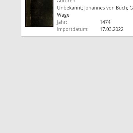
Autoren
Unbekannt; Johannes von Buch; Go
Wage
Jahr:
1474
Importdatum:
17.03.2022