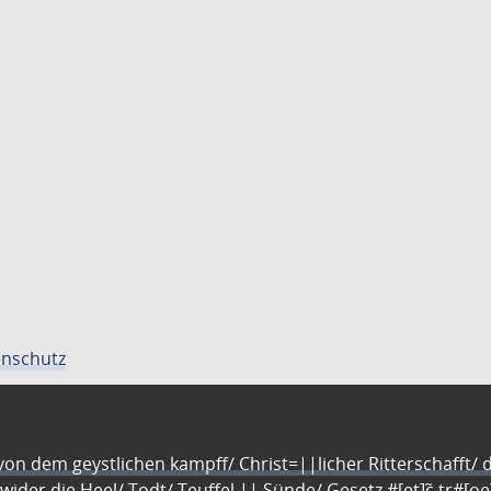
nschutz
n dem geystlichen kampff/ Christ=||licher Ritterschafft/ da
 wider die Heel/ Todt/ Teuffel || Sünde/ Gesetz #[et]c̃ tr#[o