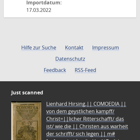
Importdatum:
17.03.2022
Hilfe zur Suche
Kontakt
Impressum
Datenschutz
Feedback
RSS-Feed
Just scanned
Lienhard Hirsing.|| COMOEDIA ||
von dem geystlichen kampff/
Christ=||licher Ritterschafft/ das
ist/ wie die || Christen aus warheit
der schrifft/ sich legen || m#