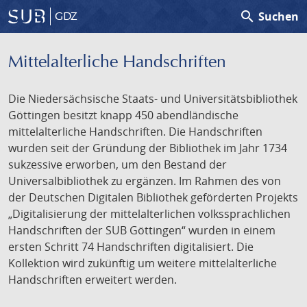
search
Suchen
GDZ
Mittelalterliche Handschriften
Die Niedersächsische Staats- und Universitätsbibliothek
Göttingen besitzt knapp 450 abendländische
mittelalterliche Handschriften. Die Handschriften
wurden seit der Gründung der Bibliothek im Jahr 1734
sukzessive erworben, um den Bestand der
Universalbibliothek zu ergänzen. Im Rahmen des von
der Deutschen Digitalen Bibliothek geförderten Projekts
„Digitalisierung der mittelalterlichen volkssprachlichen
Handschriften der SUB Göttingen“ wurden in einem
ersten Schritt 74 Handschriften digitalisiert. Die
Kollektion wird zukünftig um weitere mittelalterliche
Handschriften erweitert werden.