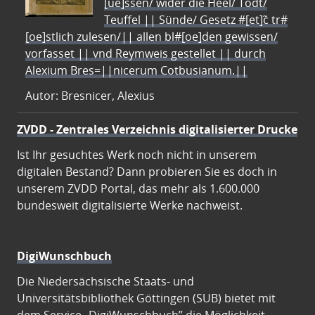
[ue]ssen/ wider die Heel/ Todt/
Teuffel || Sünde/ Gesetz #[et]c̃ tr#
[oe]stlich zulesen/|| allen bl#[oe]den gewissen/
vorfasset || vnd Reymweis gestellet || durch
Alexium Bres=||nicerum Cotbusianum.||
Autor: Bresnicer, Alexius
ZVDD - Zentrales Verzeichnis digitalisierter Drucke
Ist Ihr gesuchtes Werk noch nicht in unserem
digitalen Bestand? Dann probieren Sie es doch in
unserem ZVDD Portal, das mehr als 1.600.000
bundesweit digitalisierte Werke nachweist.
DigiWunschbuch
Die Niedersächsische Staats- und
Universitätsbibliothek Göttingen (SUB) bietet mit