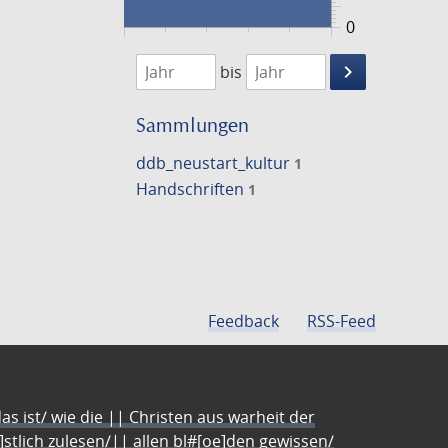
0
1474
1475
keyboard_arrow_right
bis
Suche
einschränke
Sammlungen
ddb_neustart_kultur
1
Handschriften
1
Feedback
RSS-Feed
s ist/ wie die || Christen aus warheit der
e]stlich zulesen/|| allen bl#[oe]den gewissen/