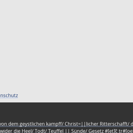
nschutz
n dem geystlichen kampff/ Christ=||licher Ritterschafft/ da
 wider die Heel/ Todt/ Teuffel || Sünde/ Gesetz #[et]c̃ tr#[o