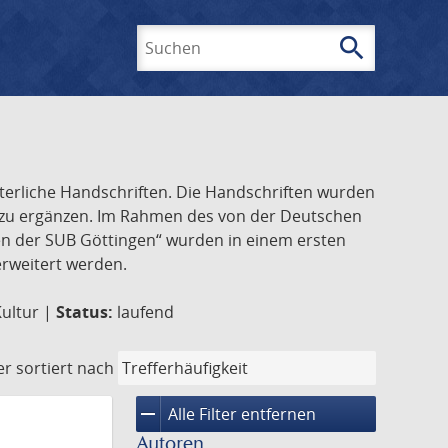
search
Suchen
lterliche Handschriften. Die Handschriften wurden
k zu ergänzen. Im Rahmen des von der Deutschen
ften der SUB Göttingen“ wurden in einem ersten
 erweitert werden.
Kultur |
Status:
laufend
er
sortiert nach
remove
Alle Filter entfernen
Autoren