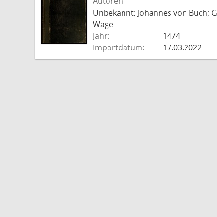
Autoren
Unbekannt; Johannes von Buch; Go
Wage
Jahr:
1474
Importdatum:
17.03.2022