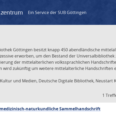
gszentrum
Ein Service der SUB Göttingen
liothek Göttingen besitzt knapp 450 abendländische mittela
ukzessive erworben, um den Bestand der Universalbibliothe
lisierung der mittelalterlichen volkssprachlichen Handschri
ion wird zukünftig um weitere mittelalterliche Handschriften
ultur und Medien, Deutsche Digitale Bibliothek, Neustart 
1 Treff
sch-medizinisch-naturkundliche Sammelhandschrift