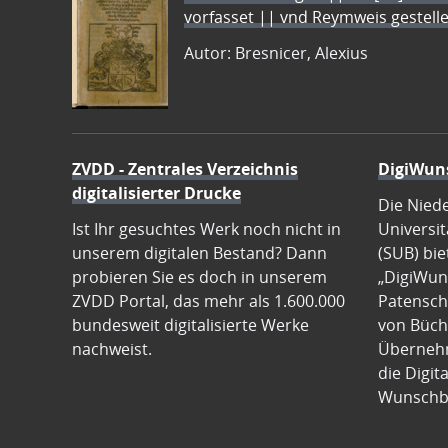
vorfasset || vnd Reymweis gestel
Autor: Bresnicer, Alexius
ZVDD - Zentrales Verzeichnis
DigiWun
digitalisierter Drucke
Die Nied
Ist Ihr gesuchtes Werk noch nicht in
Universit
unserem digitalen Bestand? Dann
(SUB) bie
probieren Sie es doch in unserem
„DigiWun
ZVDD Portal, das mehr als 1.600.000
Patenscha
bundesweit digitalisierte Werke
von Büch
nachweist.
Übernehm
die Digit
Wunschb