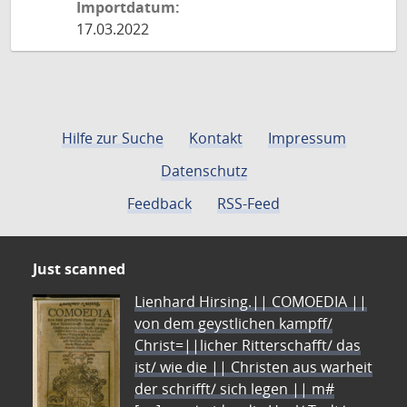
Importdatum:
17.03.2022
Hilfe zur Suche
Kontakt
Impressum
Datenschutz
Feedback
RSS-Feed
Just scanned
Lienhard Hirsing.|| COMOEDIA ||
von dem geystlichen kampff/
Christ=||licher Ritterschafft/ das
ist/ wie die || Christen aus warheit
der schrifft/ sich legen || m#