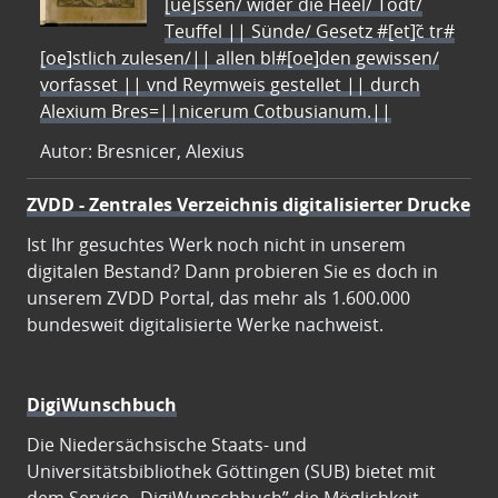
[ue]ssen/ wider die Heel/ Todt/
Teuffel || Sünde/ Gesetz #[et]c̃ tr#
[oe]stlich zulesen/|| allen bl#[oe]den gewissen/
vorfasset || vnd Reymweis gestellet || durch
Alexium Bres=||nicerum Cotbusianum.||
Autor: Bresnicer, Alexius
ZVDD - Zentrales Verzeichnis digitalisierter Drucke
Ist Ihr gesuchtes Werk noch nicht in unserem
digitalen Bestand? Dann probieren Sie es doch in
unserem ZVDD Portal, das mehr als 1.600.000
bundesweit digitalisierte Werke nachweist.
DigiWunschbuch
Die Niedersächsische Staats- und
Universitätsbibliothek Göttingen (SUB) bietet mit