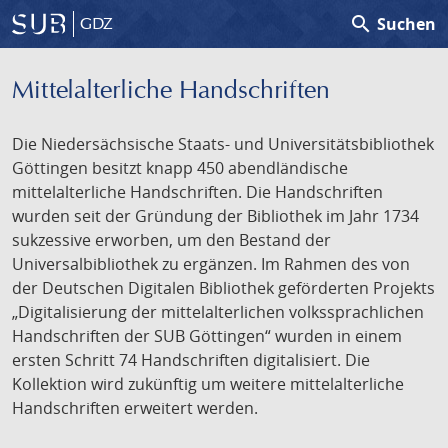
search
Suchen
GDZ
Mittelalterliche Handschriften
Die Niedersächsische Staats- und Universitätsbibliothek
Göttingen besitzt knapp 450 abendländische
mittelalterliche Handschriften. Die Handschriften
wurden seit der Gründung der Bibliothek im Jahr 1734
sukzessive erworben, um den Bestand der
Universalbibliothek zu ergänzen. Im Rahmen des von
der Deutschen Digitalen Bibliothek geförderten Projekts
„Digitalisierung der mittelalterlichen volkssprachlichen
Handschriften der SUB Göttingen“ wurden in einem
ersten Schritt 74 Handschriften digitalisiert. Die
Kollektion wird zukünftig um weitere mittelalterliche
Handschriften erweitert werden.