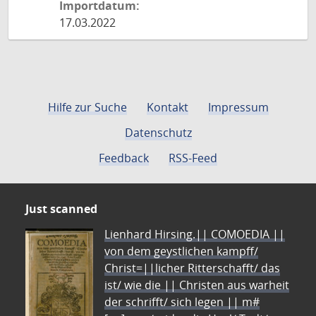
Importdatum:
17.03.2022
Hilfe zur Suche
Kontakt
Impressum
Datenschutz
Feedback
RSS-Feed
Just scanned
Lienhard Hirsing.|| COMOEDIA ||
von dem geystlichen kampff/
Christ=||licher Ritterschafft/ das
ist/ wie die || Christen aus warheit
der schrifft/ sich legen || m#