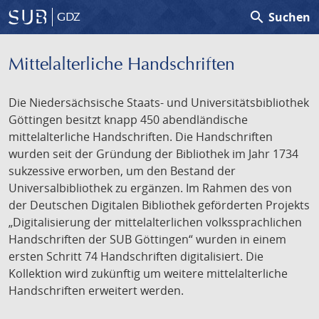
search
Suchen
GDZ
Mittelalterliche Handschriften
Die Niedersächsische Staats- und Universitätsbibliothek
Göttingen besitzt knapp 450 abendländische
mittelalterliche Handschriften. Die Handschriften
wurden seit der Gründung der Bibliothek im Jahr 1734
sukzessive erworben, um den Bestand der
Universalbibliothek zu ergänzen. Im Rahmen des von
der Deutschen Digitalen Bibliothek geförderten Projekts
„Digitalisierung der mittelalterlichen volkssprachlichen
Handschriften der SUB Göttingen“ wurden in einem
ersten Schritt 74 Handschriften digitalisiert. Die
Kollektion wird zukünftig um weitere mittelalterliche
Handschriften erweitert werden.