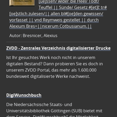
[ue]ssen/ wider die Heel/ Todt/
Teuffel || Sünde/ Gesetz #[et]c̃ tr#
[oe]stlich zulesen/|| allen bl#[oe]den gewissen/
vorfasset || vnd Reymweis gestellet || durch
Alexium Bres=||nicerum Cotbusianum.||
Autor: Bresnicer, Alexius
ZVDD - Zentrales Verzeichnis digitalisierter Drucke
Ist Ihr gesuchtes Werk noch nicht in unserem
digitalen Bestand? Dann probieren Sie es doch in
unserem ZVDD Portal, das mehr als 1.600.000
bundesweit digitalisierte Werke nachweist.
DigiWunschbuch
Die Niedersächsische Staats- und
Universitätsbibliothek Göttingen (SUB) bietet mit