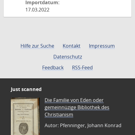
Importdatum:
17.03.2022
Hilfe zur Suche
Kontakt
Impressum
Datenschutz
Feedback
RSS-Feed
Just scanned
Die Familie von Eden oder
gemeinnüzige Bibliothek des
Christianism
Autor: Pfenninger, Johann Konrad