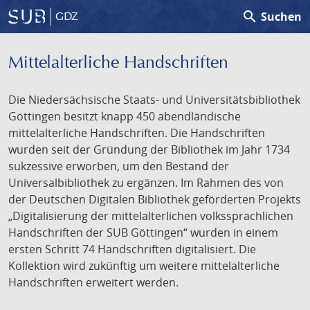
search
Suchen
GDZ
Mittelalterliche Handschriften
Die Niedersächsische Staats- und Universitätsbibliothek
Göttingen besitzt knapp 450 abendländische
mittelalterliche Handschriften. Die Handschriften
wurden seit der Gründung der Bibliothek im Jahr 1734
sukzessive erworben, um den Bestand der
Universalbibliothek zu ergänzen. Im Rahmen des von
der Deutschen Digitalen Bibliothek geförderten Projekts
„Digitalisierung der mittelalterlichen volkssprachlichen
Handschriften der SUB Göttingen“ wurden in einem
ersten Schritt 74 Handschriften digitalisiert. Die
Kollektion wird zukünftig um weitere mittelalterliche
Handschriften erweitert werden.